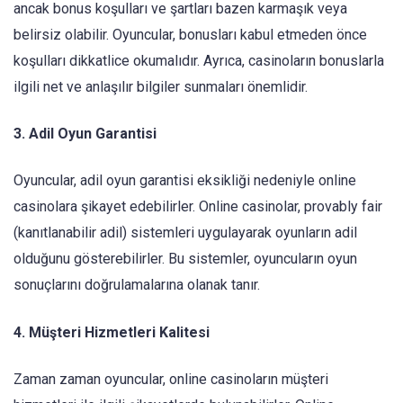
ancak bonus koşulları ve şartları bazen karmaşık veya
belirsiz olabilir. Oyuncular, bonusları kabul etmeden önce
koşulları dikkatlice okumalıdır. Ayrıca, casinoların bonuslarla
ilgili net ve anlaşılır bilgiler sunmaları önemlidir.
3. Adil Oyun Garantisi
Oyuncular, adil oyun garantisi eksikliği nedeniyle online
casinolara şikayet edebilirler. Online casinolar, provably fair
(kanıtlanabilir adil) sistemleri uygulayarak oyunların adil
olduğunu gösterebilirler. Bu sistemler, oyuncuların oyun
sonuçlarını doğrulamalarına olanak tanır.
4. Müşteri Hizmetleri Kalitesi
Zaman zaman oyuncular, online casinoların müşteri