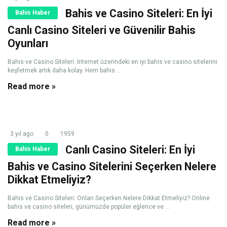
Bahis ve Casino Siteleri: En İyi
Bahis Haber
Canlı Casino Siteleri ve Güvenilir Bahis
Oyunları
Bahis ve Casino Siteleri: İnternet üzerindeki en iyi bahis ve casino sitelerini
keşfetmek artık daha kolay. Hem bahis ...
Read more »
3 yıl ago
0
1959
Canlı Casino Siteleri: En İyi
Bahis Haber
Bahis ve Casino Sitelerini Seçerken Nelere
Dikkat Etmeliyiz?
Bahis ve Casino Siteleri: Onları Seçerken Nelere Dikkat Etmeliyiz? Online
bahis ve casino siteleri, günümüzde popüler eğlence ve ...
Read more »