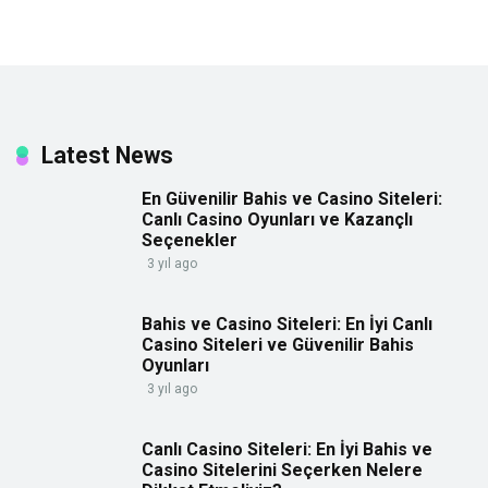
Latest News
En Güvenilir Bahis ve Casino Siteleri:
Canlı Casino Oyunları ve Kazançlı
Seçenekler
3 yıl ago
Bahis ve Casino Siteleri: En İyi Canlı
Casino Siteleri ve Güvenilir Bahis
Oyunları
3 yıl ago
Canlı Casino Siteleri: En İyi Bahis ve
Casino Sitelerini Seçerken Nelere