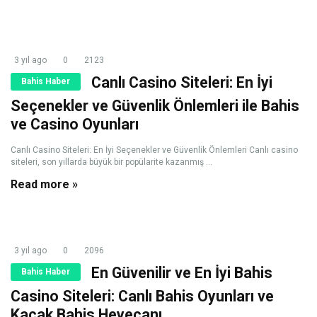
3 yıl ago
0
2123
Canlı Casino Siteleri: En İyi
Bahis Haber
Seçenekler ve Güvenlik Önlemleri ile Bahis
ve Casino Oyunları
Canlı Casino Siteleri: En İyi Seçenekler ve Güvenlik Önlemleri Canlı casino
siteleri, son yıllarda büyük bir popülarite kazanmış ...
Read more »
3 yıl ago
0
2096
En Güvenilir ve En İyi Bahis
Bahis Haber
Casino Siteleri: Canlı Bahis Oyunları ve
Kaçak Bahis Heyecanı