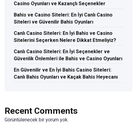
Casino Oyunları ve Kazançlı Seçenekler
Bahis ve Casino Siteleri: En İyi Canlı Casino
Siteleri ve Güvenilir Bahis Oyunları
Canlı Casino Siteleri: En İyi Bahis ve Casino
Sitelerini Seçerken Nelere Dikkat Etmeliyiz?
Canlı Casino Siteleri: En İyi Seçenekler ve
Güvenlik Önlemleri ile Bahis ve Casino Oyunları
En Güvenilir ve En İyi Bahis Casino Siteleri:
Canlı Bahis Oyunları ve Kaçak Bahis Heyecanı
Recent Comments
Görüntülenecek bir yorum yok.