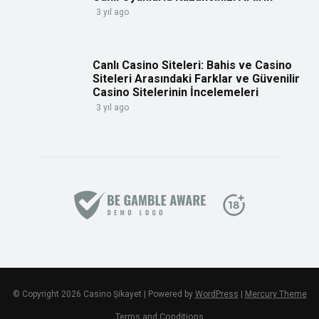
3 yıl ago
Canlı Casino Siteleri: Bahis ve Casino
Siteleri Arasındaki Farklar ve Güvenilir
Casino Sitelerinin İncelemeleri
3 yıl ago
© Copyright 2026 Casino Şikayet | Powered by
WordPress
|
Mercury Theme
Terms and Conditions