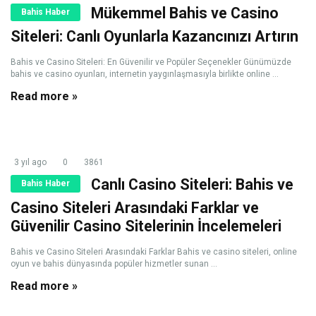
Mükemmel Bahis ve Casino
Bahis Haber
Siteleri: Canlı Oyunlarla Kazancınızı Artırın
Bahis ve Casino Siteleri: En Güvenilir ve Popüler Seçenekler Günümüzde
bahis ve casino oyunları, internetin yaygınlaşmasıyla birlikte online ...
Read more »
3 yıl ago
0
3861
Canlı Casino Siteleri: Bahis ve
Bahis Haber
Casino Siteleri Arasındaki Farklar ve
Güvenilir Casino Sitelerinin İncelemeleri
Bahis ve Casino Siteleri Arasındaki Farklar Bahis ve casino siteleri, online
oyun ve bahis dünyasında popüler hizmetler sunan ...
Read more »