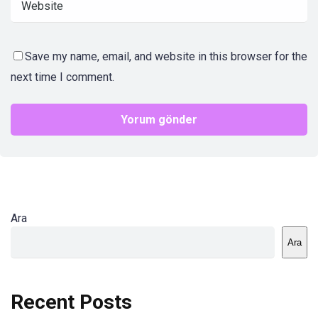
Save my name, email, and website in this browser for the
next time I comment.
Ara
Ara
Recent Posts