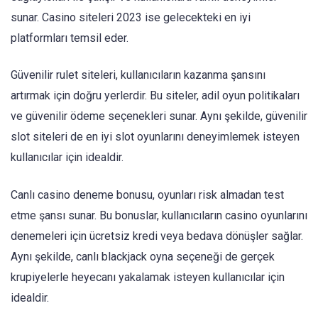
sunar. Casino siteleri 2023 ise gelecekteki en iyi
platformları temsil eder.
Güvenilir rulet siteleri, kullanıcıların kazanma şansını
artırmak için doğru yerlerdir. Bu siteler, adil oyun politikaları
ve güvenilir ödeme seçenekleri sunar. Aynı şekilde, güvenilir
slot siteleri de en iyi slot oyunlarını deneyimlemek isteyen
kullanıcılar için idealdir.
Canlı casino deneme bonusu, oyunları risk almadan test
etme şansı sunar. Bu bonuslar, kullanıcıların casino oyunlarını
denemeleri için ücretsiz kredi veya bedava dönüşler sağlar.
Aynı şekilde, canlı blackjack oyna seçeneği de gerçek
krupiyelerle heyecanı yakalamak isteyen kullanıcılar için
idealdir.