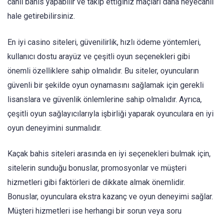
canlı bahis yapabilir ve takip ettiğiniz maçları daha heyecanlı
hale getirebilirsiniz.
En iyi casino siteleri, güvenilirlik, hızlı ödeme yöntemleri,
kullanıcı dostu arayüz ve çeşitli oyun seçenekleri gibi
önemli özelliklere sahip olmalıdır. Bu siteler, oyuncuların
güvenli bir şekilde oyun oynamasını sağlamak için gerekli
lisanslara ve güvenlik önlemlerine sahip olmalıdır. Ayrıca,
çeşitli oyun sağlayıcılarıyla işbirliği yaparak oyunculara en iyi
oyun deneyimini sunmalıdır.
Kaçak bahis siteleri arasında en iyi seçenekleri bulmak için,
sitelerin sunduğu bonuslar, promosyonlar ve müşteri
hizmetleri gibi faktörleri de dikkate almak önemlidir.
Bonuslar, oyunculara ekstra kazanç ve oyun deneyimi sağlar.
Müşteri hizmetleri ise herhangi bir sorun veya soru