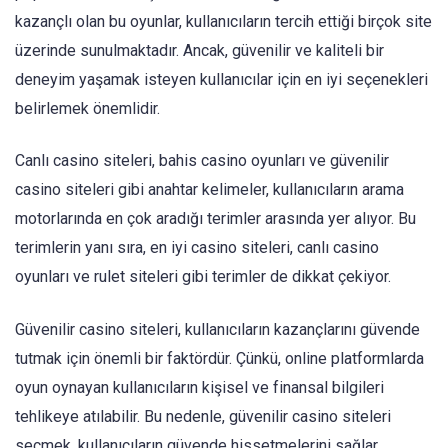
kazançlı olan bu oyunlar, kullanıcıların tercih ettiği birçok site
üzerinde sunulmaktadır. Ancak, güvenilir ve kaliteli bir
deneyim yaşamak isteyen kullanıcılar için en iyi seçenekleri
belirlemek önemlidir.
Canlı casino siteleri, bahis casino oyunları ve güvenilir
casino siteleri gibi anahtar kelimeler, kullanıcıların arama
motorlarında en çok aradığı terimler arasında yer alıyor. Bu
terimlerin yanı sıra, en iyi casino siteleri, canlı casino
oyunları ve rulet siteleri gibi terimler de dikkat çekiyor.
Güvenilir casino siteleri, kullanıcıların kazançlarını güvende
tutmak için önemli bir faktördür. Çünkü, online platformlarda
oyun oynayan kullanıcıların kişisel ve finansal bilgileri
tehlikeye atılabilir. Bu nedenle, güvenilir casino siteleri
seçmek, kullanıcıların güvende hissetmelerini sağlar.