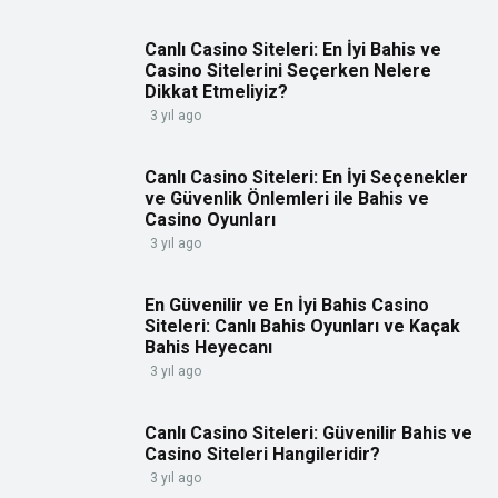
Canlı Casino Siteleri: En İyi Bahis ve
Casino Sitelerini Seçerken Nelere
Dikkat Etmeliyiz?
3 yıl ago
Canlı Casino Siteleri: En İyi Seçenekler
ve Güvenlik Önlemleri ile Bahis ve
Casino Oyunları
3 yıl ago
En Güvenilir ve En İyi Bahis Casino
Siteleri: Canlı Bahis Oyunları ve Kaçak
Bahis Heyecanı
3 yıl ago
Canlı Casino Siteleri: Güvenilir Bahis ve
Casino Siteleri Hangileridir?
3 yıl ago