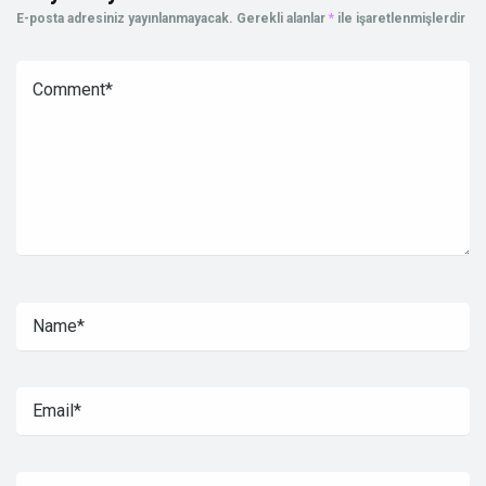
E-posta adresiniz yayınlanmayacak.
Gerekli alanlar
*
ile işaretlenmişlerdir