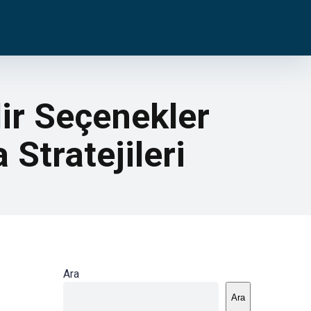
lir Seçenekler
Stratejileri
Ara
Ara