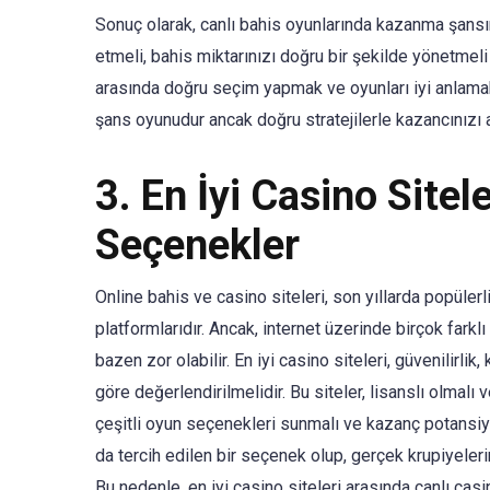
Sonuç olarak, canlı bahis oyunlarında kazanma şansınız
etmeli, bahis miktarınızı doğru bir şekilde yönetmeli
arasında doğru seçim yapmak ve oyunları iyi anlamak,
şans oyunudur ancak doğru stratejilerle kazancınızı ar
3. En İyi Casino Sitel
Seçenekler
Online bahis ve casino siteleri, son yıllarda popüler
platformlarıdır. Ancak, internet üzerinde birçok fark
bazen zor olabilir. En iyi casino siteleri, güvenilirlik
göre değerlendirilmelidir. Bu siteler, lisanslı olmalı
çeşitli oyun seçenekleri sunmalı ve kazanç potansiye
da tercih edilen bir seçenek olup, gerçek krupiyeler
Bu nedenle, en iyi casino siteleri arasında canlı cas