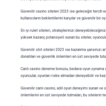
Güvenilir casino siteleri 2023 ise geleceğin tercih ed
kullanıcıların beklentilerini karşılar ve güvenilir bir 
En iyi rulet siteleri, stratejilerinizi deneyebileceğini
yüksek kazanç potansiyeli sunan bu siteler, oyuncular
Güvenilir slot siteleri 2023 ise kazanma şansınızı art
donatılan ve güvenlik önlemleri en üst seviyede tutula
Canlı casino deneme bonusu, bedava oyun oynama imka
oyuncular, oyunları riske atmadan deneyebilir ve kaz
Güvenilir canlı casino, adil oyun deneyimi sunan ve o
önlemlerini en üst seviyede tutmaları, bu sitelerin t