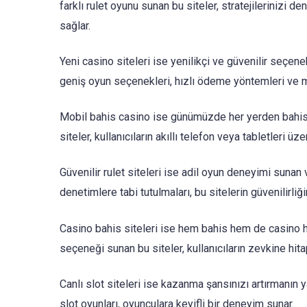
farklı rulet oyunu sunan bu siteler, stratejilerinizi
sağlar.
Yeni casino siteleri ise yenilikçi ve güvenilir seçenek
geniş oyun seçenekleri, hızlı ödeme yöntemleri ve m
Mobil bahis casino ise günümüzde her yerden bahis 
siteler, kullanıcıların akıllı telefon veya tabletleri ü
Güvenilir rulet siteleri ise adil oyun deneyimi sunan
denetimlere tabi tutulmaları, bu sitelerin güvenilirliği
Casino bahis siteleri ise hem bahis hem de casino he
seçeneği sunan bu siteler, kullanıcıların zevkine hita
Canlı slot siteleri ise kazanma şansınızı artırmanın y
slot oyunları, oyunculara keyifli bir deneyim sunar.