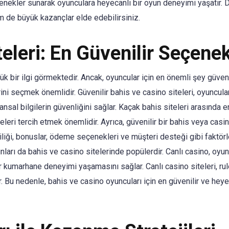
çenekler sunarak oyunculara heyecanlı bir oyun deneyimi yaşatır. 
m de büyük kazançlar elde edebilirsiniz.
teleri: En Güvenilir Seçenek
k bir ilgi görmektedir. Ancak, oyuncular için en önemli şey güveni
rini seçmek önemlidir. Güvenilir bahis ve casino siteleri, oyuncula
sal bilgilerin güvenliğini sağlar. Kaçak bahis siteleri arasında e
teleri tercih etmek önemlidir. Ayrıca, güvenilir bir bahis veya casi
iliği, bonuslar, ödeme seçenekleri ve müşteri desteği gibi faktörl
arı da bahis ve casino sitelerinde popülerdir. Canlı casino, oyun
 kumarhane deneyimi yaşamasını sağlar. Canlı casino siteleri, rul
 Bu nedenle, bahis ve casino oyuncuları için en güvenilir ve hey