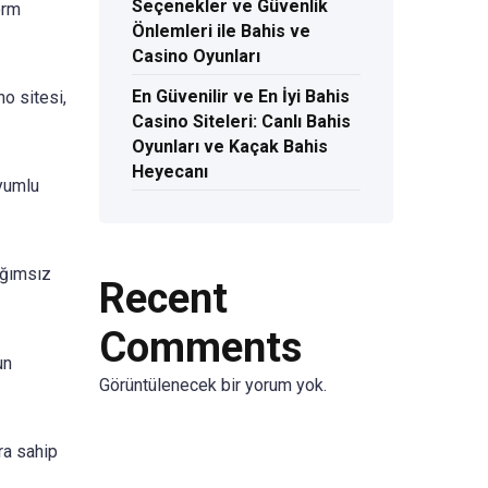
Seçenekler ve Güvenlik
orm
Önlemleri ile Bahis ve
Casino Oyunları
En Güvenilir ve En İyi Bahis
no sitesi,
Casino Siteleri: Canlı Bahis
Oyunları ve Kaçak Bahis
Heyecanı
uyumlu
ağımsız
Recent
Comments
un
Görüntülenecek bir yorum yok.
ra sahip