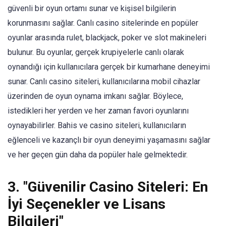
güvenli bir oyun ortamı sunar ve kişisel bilgilerin
korunmasını sağlar. Canlı casino sitelerinde en popüler
oyunlar arasında rulet, blackjack, poker ve slot makineleri
bulunur. Bu oyunlar, gerçek krupiyelerle canlı olarak
oynandığı için kullanıcılara gerçek bir kumarhane deneyimi
sunar. Canlı casino siteleri, kullanıcılarına mobil cihazlar
üzerinden de oyun oynama imkanı sağlar. Böylece,
istedikleri her yerden ve her zaman favori oyunlarını
oynayabilirler. Bahis ve casino siteleri, kullanıcıların
eğlenceli ve kazançlı bir oyun deneyimi yaşamasını sağlar
ve her geçen gün daha da popüler hale gelmektedir.
3. "Güvenilir Casino Siteleri: En
İyi Seçenekler ve Lisans
Bilgileri"