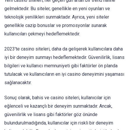
Yeni casino siteleri, her geçen gün artan bir trend haline
gelmektedir. Bu siteler, genellikle en yeni oyunları ve
teknolojik yenilikleri sunmaktadır. Ayrıca, yeni siteler
genellikle cazip bonuslar ve promosyonlar sunarak
kullanıcıları çekmeyi hedeflemektedir.
2023'te casino siteleri, daha da gelişerek kullanıcılara daha
iyi bir deneyim sunmayı hedeflemektedir. Güvenilirlik, lisans
bilgileri ve kullanıcı memnuniyeti gibi faktörler ön planda
tutulacak ve kullanıcıların en iyi casino deneyimini yaşaması
sağlanacaktır.
Sonuç olarak, bahis ve casino siteleri, kullanıcılar için
eğlenceli ve kazançlı bir deneyim sunmaktadır. Ancak,
güvenilirlik ve lisans gibi faktörler göz önünde
bulundurulmadığında, kullanıcılar için riskli bir deneyim