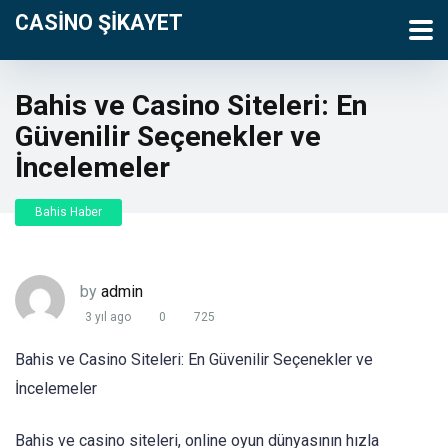
CASINO ŞIKAYET
Bahis ve Casino Siteleri: En
Güvenilir Seçenekler ve
İncelemeler
Bahis Haber
by
admin
3 yıl ago
0
725
Bahis ve Casino Siteleri: En Güvenilir Seçenekler ve
İncelemeler
Bahis ve casino siteleri, online oyun dünyasının hızla