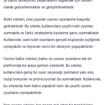
iyi bahis deneyimini yaşamalarını sağlamak için sürekli
olarak güncellenmekte ve geliştirilmektedir.
Rulet siteleri, yine popüler casino oyunlarının başında
gelmektedir. Bu siteler, kullanıcılara çeşitli rulet oyunları
sunmakta ve farklı stratejilerle kazanma şansı sunmaktadır.
Kullanıcılar, canlı rulet oyunlarını gerçek krupiyeler eşliğinde
oynayabilir ve heyecan verici bir deneyim yaşayabilirler.
Casino bahis siteleri, bahis ve casino oyunlarını tek bir
platformda bir araya getiren sitelerdir. Bu siteler,
kullanıcılara geniş bir oyun seçeneği sunmanın yanı sıra,
cazip bonuslar ve promosyonlar da sunmaktadır. Kullanıcılar,
bu sitelerde hem bahis yapabilir hem de çeşitli casino
oyunlarını oynayabilirler.