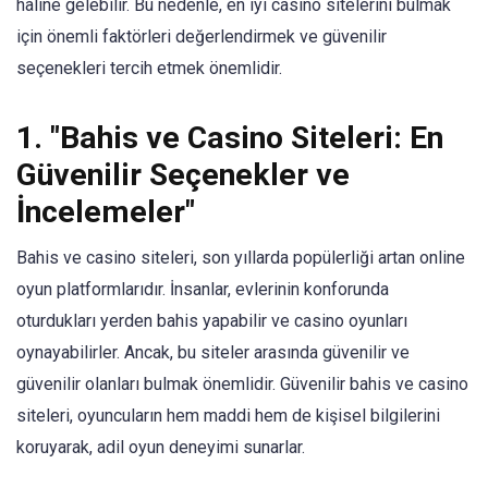
haline gelebilir. Bu nedenle, en iyi casino sitelerini bulmak
için önemli faktörleri değerlendirmek ve güvenilir
seçenekleri tercih etmek önemlidir.
1. "Bahis ve Casino Siteleri: En
Güvenilir Seçenekler ve
İncelemeler"
Bahis ve casino siteleri, son yıllarda popülerliği artan online
oyun platformlarıdır. İnsanlar, evlerinin konforunda
oturdukları yerden bahis yapabilir ve casino oyunları
oynayabilirler. Ancak, bu siteler arasında güvenilir ve
güvenilir olanları bulmak önemlidir. Güvenilir bahis ve casino
siteleri, oyuncuların hem maddi hem de kişisel bilgilerini
koruyarak, adil oyun deneyimi sunarlar.