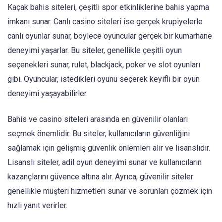
Kaçak bahis siteleri, çeşitli spor etkinliklerine bahis yapma
imkanı sunar. Canlı casino siteleri ise gerçek krupiyelerle
canlı oyunlar sunar, böylece oyuncular gerçek bir kumarhane
deneyimi yaşarlar. Bu siteler, genellikle çeşitli oyun
seçenekleri sunar, rulet, blackjack, poker ve slot oyunları
gibi. Oyuncular, istedikleri oyunu seçerek keyifli bir oyun
deneyimi yaşayabilirler.
Bahis ve casino siteleri arasında en güvenilir olanları
seçmek önemlidir. Bu siteler, kullanıcıların güvenliğini
sağlamak için gelişmiş güvenlik önlemleri alır ve lisanslıdır.
Lisanslı siteler, adil oyun deneyimi sunar ve kullanıcıların
kazançlarını güvence altına alır. Ayrıca, güvenilir siteler
genellikle müşteri hizmetleri sunar ve sorunları çözmek için
hızlı yanıt verirler.