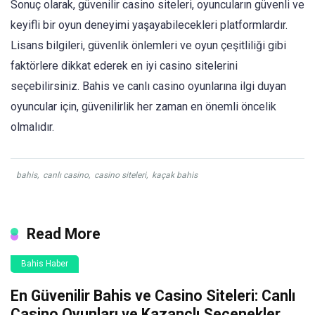
Sonuç olarak, güvenilir casino siteleri, oyuncuların güvenli ve
keyifli bir oyun deneyimi yaşayabilecekleri platformlardır.
Lisans bilgileri, güvenlik önlemleri ve oyun çeşitliliği gibi
faktörlere dikkat ederek en iyi casino sitelerini
seçebilirsiniz. Bahis ve canlı casino oyunlarına ilgi duyan
oyuncular için, güvenilirlik her zaman en önemli öncelik
olmalıdır.
bahis
,
canlı casino
,
casino siteleri
,
kaçak bahis
Read More
Bahis Haber
En Güvenilir Bahis ve Casino Siteleri: Canlı
Casino Oyunları ve Kazançlı Seçenekler