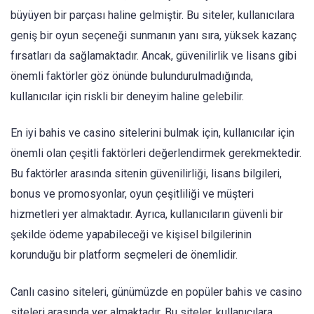
büyüyen bir parçası haline gelmiştir. Bu siteler, kullanıcılara
geniş bir oyun seçeneği sunmanın yanı sıra, yüksek kazanç
fırsatları da sağlamaktadır. Ancak, güvenilirlik ve lisans gibi
önemli faktörler göz önünde bulundurulmadığında,
kullanıcılar için riskli bir deneyim haline gelebilir.
En iyi bahis ve casino sitelerini bulmak için, kullanıcılar için
önemli olan çeşitli faktörleri değerlendirmek gerekmektedir.
Bu faktörler arasında sitenin güvenilirliği, lisans bilgileri,
bonus ve promosyonlar, oyun çeşitliliği ve müşteri
hizmetleri yer almaktadır. Ayrıca, kullanıcıların güvenli bir
şekilde ödeme yapabileceği ve kişisel bilgilerinin
korunduğu bir platform seçmeleri de önemlidir.
Canlı casino siteleri, günümüzde en popüler bahis ve casino
siteleri arasında yer almaktadır. Bu siteler, kullanıcılara