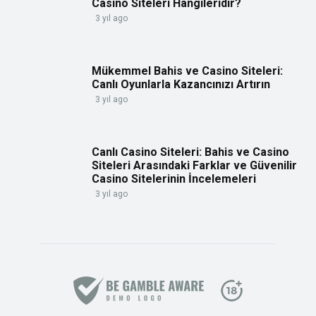
Casino Siteleri Hangileridir?
3 yıl ago
Mükemmel Bahis ve Casino Siteleri:
Canlı Oyunlarla Kazancınızı Artırın
3 yıl ago
Canlı Casino Siteleri: Bahis ve Casino
Siteleri Arasındaki Farklar ve Güvenilir
Casino Sitelerinin İncelemeleri
3 yıl ago