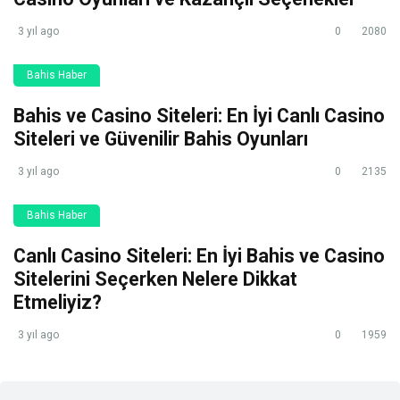
3 yıl ago
0
2080
Bahis Haber
Bahis ve Casino Siteleri: En İyi Canlı Casino
Siteleri ve Güvenilir Bahis Oyunları
3 yıl ago
0
2135
Bahis Haber
Canlı Casino Siteleri: En İyi Bahis ve Casino
Sitelerini Seçerken Nelere Dikkat
Etmeliyiz?
3 yıl ago
0
1959