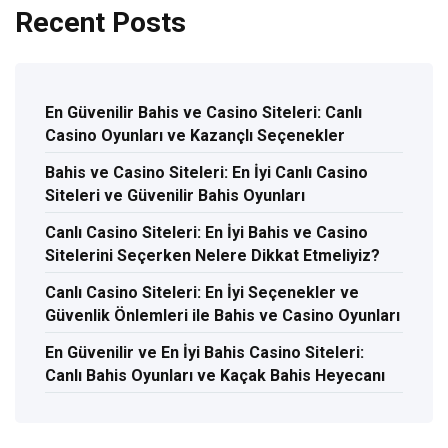
Recent Posts
En Güvenilir Bahis ve Casino Siteleri: Canlı
Casino Oyunları ve Kazançlı Seçenekler
Bahis ve Casino Siteleri: En İyi Canlı Casino
Siteleri ve Güvenilir Bahis Oyunları
Canlı Casino Siteleri: En İyi Bahis ve Casino
Sitelerini Seçerken Nelere Dikkat Etmeliyiz?
Canlı Casino Siteleri: En İyi Seçenekler ve
Güvenlik Önlemleri ile Bahis ve Casino Oyunları
En Güvenilir ve En İyi Bahis Casino Siteleri:
Canlı Bahis Oyunları ve Kaçak Bahis Heyecanı