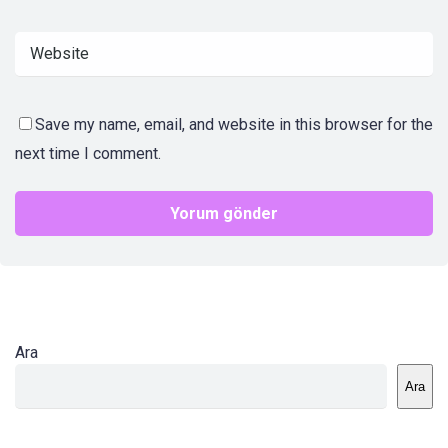
Save my name, email, and website in this browser for the
next time I comment.
Ara
Ara