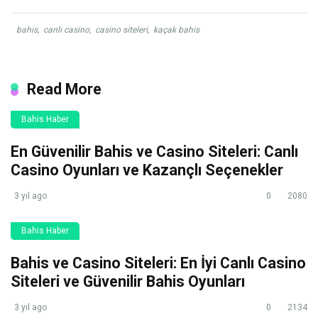
bahis
,
canlı casino
,
casino siteleri
,
kaçak bahis
Read More
Bahis Haber
En Güvenilir Bahis ve Casino Siteleri: Canlı
Casino Oyunları ve Kazançlı Seçenekler
3 yıl ago
0
2080
Bahis Haber
Bahis ve Casino Siteleri: En İyi Canlı Casino
Siteleri ve Güvenilir Bahis Oyunları
3 yıl ago
0
2134