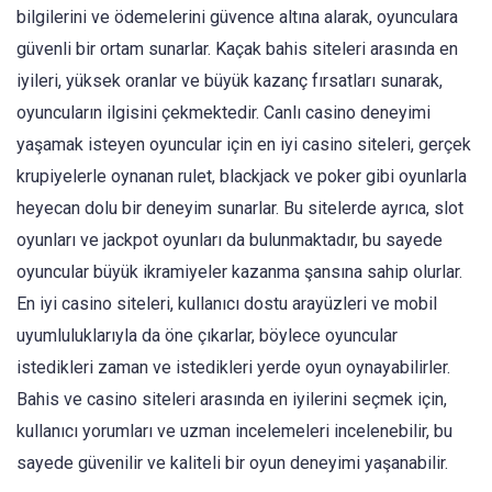
bilgilerini ve ödemelerini güvence altına alarak, oyunculara
güvenli bir ortam sunarlar. Kaçak bahis siteleri arasında en
iyileri, yüksek oranlar ve büyük kazanç fırsatları sunarak,
oyuncuların ilgisini çekmektedir. Canlı casino deneyimi
yaşamak isteyen oyuncular için en iyi casino siteleri, gerçek
krupiyelerle oynanan rulet, blackjack ve poker gibi oyunlarla
heyecan dolu bir deneyim sunarlar. Bu sitelerde ayrıca, slot
oyunları ve jackpot oyunları da bulunmaktadır, bu sayede
oyuncular büyük ikramiyeler kazanma şansına sahip olurlar.
En iyi casino siteleri, kullanıcı dostu arayüzleri ve mobil
uyumluluklarıyla da öne çıkarlar, böylece oyuncular
istedikleri zaman ve istedikleri yerde oyun oynayabilirler.
Bahis ve casino siteleri arasında en iyilerini seçmek için,
kullanıcı yorumları ve uzman incelemeleri incelenebilir, bu
sayede güvenilir ve kaliteli bir oyun deneyimi yaşanabilir.