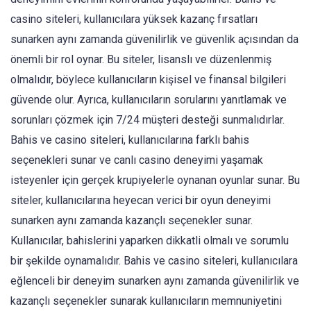
casino siteleri, kullanıcılara yüksek kazanç fırsatları
sunarken aynı zamanda güvenilirlik ve güvenlik açısından da
önemli bir rol oynar. Bu siteler, lisanslı ve düzenlenmiş
olmalıdır, böylece kullanıcıların kişisel ve finansal bilgileri
güvende olur. Ayrıca, kullanıcıların sorularını yanıtlamak ve
sorunları çözmek için 7/24 müşteri desteği sunmalıdırlar.
Bahis ve casino siteleri, kullanıcılarına farklı bahis
seçenekleri sunar ve canlı casino deneyimi yaşamak
isteyenler için gerçek krupiyelerle oynanan oyunlar sunar. Bu
siteler, kullanıcılarına heyecan verici bir oyun deneyimi
sunarken aynı zamanda kazançlı seçenekler sunar.
Kullanıcılar, bahislerini yaparken dikkatli olmalı ve sorumlu
bir şekilde oynamalıdır. Bahis ve casino siteleri, kullanıcılara
eğlenceli bir deneyim sunarken aynı zamanda güvenilirlik ve
kazançlı seçenekler sunarak kullanıcıların memnuniyetini