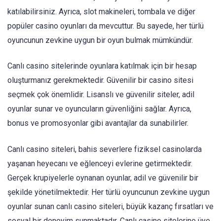
katılabilirsiniz. Ayrıca, slot makineleri, tombala ve diğer
popüler casino oyunları da mevcuttur. Bu sayede, her türlü
oyuncunun zevkine uygun bir oyun bulmak mümkündür.
Canlı casino sitelerinde oyunlara katılmak için bir hesap
oluşturmanız gerekmektedir. Güvenilir bir casino sitesi
seçmek çok önemlidir. Lisanslı ve güvenilir siteler, adil
oyunlar sunar ve oyuncuların güvenliğini sağlar. Ayrıca,
bonus ve promosyonlar gibi avantajlar da sunabilirler.
Canlı casino siteleri, bahis severlere fiziksel casinolarda
yaşanan heyecanı ve eğlenceyi evlerine getirmektedir.
Gerçek krupiyelerle oynanan oyunlar, adil ve güvenilir bir
şekilde yönetilmektedir. Her türlü oyuncunun zevkine uygun
oyunlar sunan canlı casino siteleri, büyük kazanç fırsatları ve
sosyal bir deneyim sunmaktadır. Canlı casino sitelerine üye