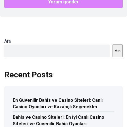
Ara
Ara
Recent Posts
En Güvenilir Bahis ve Casino Siteleri: Canlı
Casino Oyunları ve Kazançlı Seçenekler
Bahis ve Casino Siteleri: En İyi Canlı Casino
Siteleri ve Güvenilir Bahis Oyunları