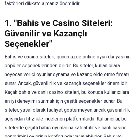
faktörleri dikkate almanız önemlidir.
1. "Bahis ve Casino Siteleri:
Güvenilir ve Kazançlı
Seçenekler"
Bahis ve casino siteleri, günümüzde online oyun dünyasının
popüler seçeneklerinden biridir. Bu siteler, kullanıcılara
heyecan verici oyunlar oynama ve kazanç elde etme fırsatı
sunar. Ancak, güvenilirlik ve kazançlı seçenekler önemlidir.
Kaçak bahis ve canlı casino siteleri, bu konuda kullanıcılara
en iyi deneyimi sunmak için çeşitli seçenekler sunar. Bu
siteler, yasal olarak faaliyet göstermeyen ancak güvenilirlik
açısından titizlikle incelenen platformlardır. Kullanıcılar, bu
sitelerde çeşitli bahis oyunlarına katılabilir ve canlı casino
deneyimini evlerinin konforunda yaşayabilirler. Bahis ve