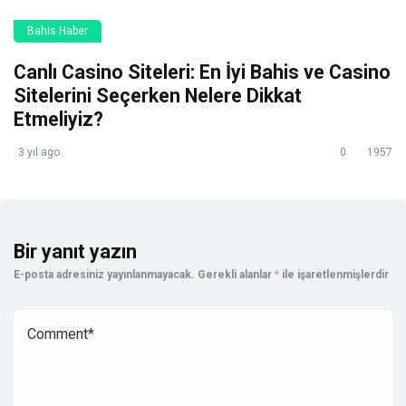
Bahis Haber
Canlı Casino Siteleri: En İyi Bahis ve Casino
Sitelerini Seçerken Nelere Dikkat
Etmeliyiz?
3 yıl ago
0
1957
Bir yanıt yazın
E-posta adresiniz yayınlanmayacak.
Gerekli alanlar
*
ile işaretlenmişlerdir