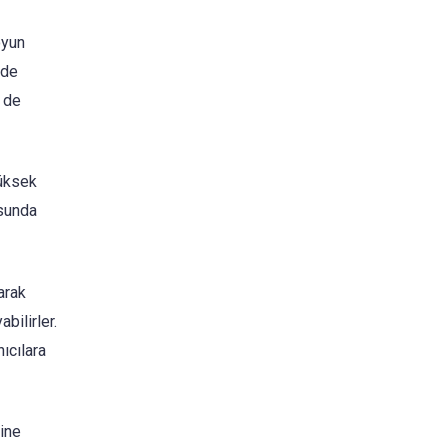
oyun
 de
m de
yüksek
usunda
arak
bilirler.
nıcılara
rine