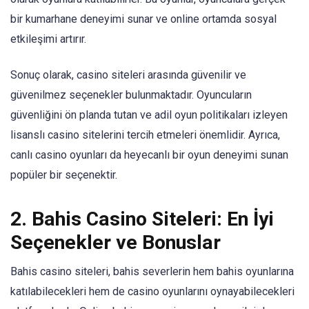
bir kumarhane deneyimi sunar ve online ortamda sosyal
etkileşimi artırır.
Sonuç olarak, casino siteleri arasında güvenilir ve
güvenilmez seçenekler bulunmaktadır. Oyuncuların
güvenliğini ön planda tutan ve adil oyun politikaları izleyen
lisanslı casino sitelerini tercih etmeleri önemlidir. Ayrıca,
canlı casino oyunları da heyecanlı bir oyun deneyimi sunan
popüler bir seçenektir.
2. Bahis Casino Siteleri: En İyi
Seçenekler ve Bonuslar
Bahis casino siteleri, bahis severlerin hem bahis oyunlarına
katılabilecekleri hem de casino oyunlarını oynayabilecekleri