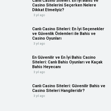
Canlı Casino Siteleri: En İyi Bahis ve
Casino Sitelerini Seçerken Nelere
Dikkat Etmeliyiz?
3 yıl ago
Canlı Casino Siteleri: En İyi Seçenekler
ve Güvenlik Önlemleri ile Bahis ve
Casino Oyunları
3 yıl ago
En Güvenilir ve En İyi Bahis Casino
Siteleri: Canlı Bahis Oyunları ve Kaçak
Bahis Heyecanı
3 yıl ago
Canlı Casino Siteleri: Güvenilir Bahis ve
Casino Siteleri Hangileridir?
3 yıl ago