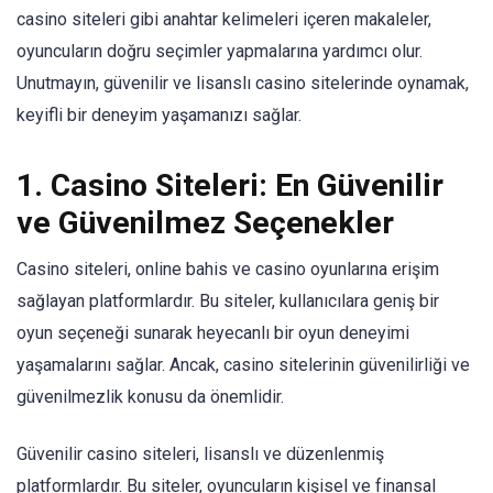
casino siteleri gibi anahtar kelimeleri içeren makaleler,
oyuncuların doğru seçimler yapmalarına yardımcı olur.
Unutmayın, güvenilir ve lisanslı casino sitelerinde oynamak,
keyifli bir deneyim yaşamanızı sağlar.
1. Casino Siteleri: En Güvenilir
ve Güvenilmez Seçenekler
Casino siteleri, online bahis ve casino oyunlarına erişim
sağlayan platformlardır. Bu siteler, kullanıcılara geniş bir
oyun seçeneği sunarak heyecanlı bir oyun deneyimi
yaşamalarını sağlar. Ancak, casino sitelerinin güvenilirliği ve
güvenilmezlik konusu da önemlidir.
Güvenilir casino siteleri, lisanslı ve düzenlenmiş
platformlardır. Bu siteler, oyuncuların kişisel ve finansal