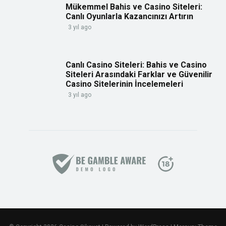
Mükemmel Bahis ve Casino Siteleri:
Canlı Oyunlarla Kazancınızı Artırın
3 yıl ago
Canlı Casino Siteleri: Bahis ve Casino
Siteleri Arasındaki Farklar ve Güvenilir
Casino Sitelerinin İncelemeleri
3 yıl ago