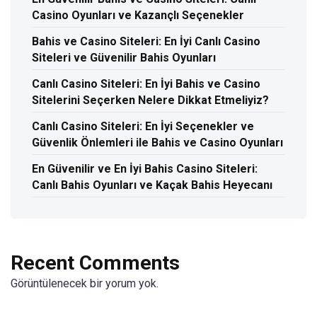
Casino Oyunları ve Kazançlı Seçenekler
Bahis ve Casino Siteleri: En İyi Canlı Casino
Siteleri ve Güvenilir Bahis Oyunları
Canlı Casino Siteleri: En İyi Bahis ve Casino
Sitelerini Seçerken Nelere Dikkat Etmeliyiz?
Canlı Casino Siteleri: En İyi Seçenekler ve
Güvenlik Önlemleri ile Bahis ve Casino Oyunları
En Güvenilir ve En İyi Bahis Casino Siteleri:
Canlı Bahis Oyunları ve Kaçak Bahis Heyecanı
Recent Comments
Görüntülenecek bir yorum yok.