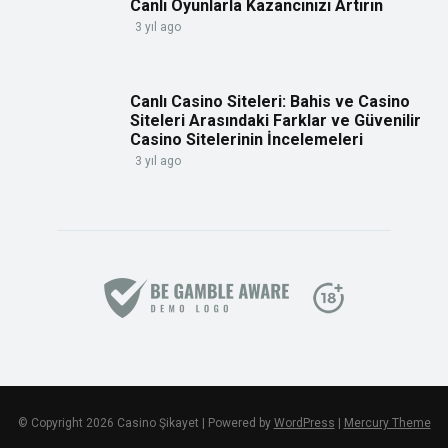
Canlı Oyunlarla Kazancınızı Artırın
3 yıl ago
Canlı Casino Siteleri: Bahis ve Casino
Siteleri Arasındaki Farklar ve Güvenilir
Casino Sitelerinin İncelemeleri
3 yıl ago
© Copyright 2026 Casino Şikayet | Powered by
WordPress
|
Mercury Theme