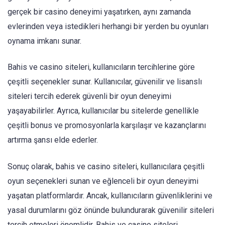
gerçek bir casino deneyimi yaşatırken, aynı zamanda
evlerinden veya istedikleri herhangi bir yerden bu oyunları
oynama imkanı sunar.
Bahis ve casino siteleri, kullanıcıların tercihlerine göre
çeşitli seçenekler sunar. Kullanıcılar, güvenilir ve lisanslı
siteleri tercih ederek güvenli bir oyun deneyimi
yaşayabilirler. Ayrıca, kullanıcılar bu sitelerde genellikle
çeşitli bonus ve promosyonlarla karşılaşır ve kazançlarını
artırma şansı elde ederler.
Sonuç olarak, bahis ve casino siteleri, kullanıcılara çeşitli
oyun seçenekleri sunan ve eğlenceli bir oyun deneyimi
yaşatan platformlardır. Ancak, kullanıcıların güvenliklerini ve
yasal durumlarını göz önünde bulundurarak güvenilir siteleri
tercih etmeleri önemlidir. Bahis ve casino siteleri,