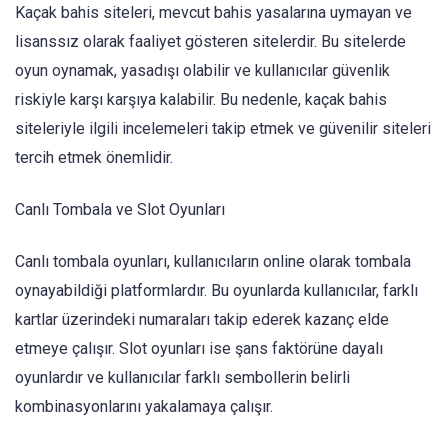
Kaçak bahis siteleri, mevcut bahis yasalarına uymayan ve
lisanssız olarak faaliyet gösteren sitelerdir. Bu sitelerde
oyun oynamak, yasadışı olabilir ve kullanıcılar güvenlik
riskiyle karşı karşıya kalabilir. Bu nedenle, kaçak bahis
siteleriyle ilgili incelemeleri takip etmek ve güvenilir siteleri
tercih etmek önemlidir.
Canlı Tombala ve Slot Oyunları
Canlı tombala oyunları, kullanıcıların online olarak tombala
oynayabildiği platformlardır. Bu oyunlarda kullanıcılar, farklı
kartlar üzerindeki numaraları takip ederek kazanç elde
etmeye çalışır. Slot oyunları ise şans faktörüne dayalı
oyunlardır ve kullanıcılar farklı sembollerin belirli
kombinasyonlarını yakalamaya çalışır.