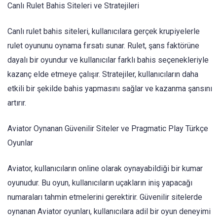
Canlı Rulet Bahis Siteleri ve Stratejileri
Canlı rulet bahis siteleri, kullanıcılara gerçek krupiyelerle
rulet oyununu oynama fırsatı sunar. Rulet, şans faktörüne
dayalı bir oyundur ve kullanıcılar farklı bahis seçenekleriyle
kazanç elde etmeye çalışır. Stratejiler, kullanıcıların daha
etkili bir şekilde bahis yapmasını sağlar ve kazanma şansını
artırır.
Aviator Oynanan Güvenilir Siteler ve Pragmatic Play Türkçe
Oyunlar
Aviator, kullanıcıların online olarak oynayabildiği bir kumar
oyunudur. Bu oyun, kullanıcıların uçakların iniş yapacağı
numaraları tahmin etmelerini gerektirir. Güvenilir sitelerde
oynanan Aviator oyunları, kullanıcılara adil bir oyun deneyimi