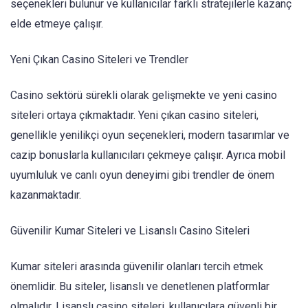
seçenekleri bulunur ve kullanıcılar farklı stratejilerle kazanç
elde etmeye çalışır.
Yeni Çıkan Casino Siteleri ve Trendler
Casino sektörü sürekli olarak gelişmekte ve yeni casino
siteleri ortaya çıkmaktadır. Yeni çıkan casino siteleri,
genellikle yenilikçi oyun seçenekleri, modern tasarımlar ve
cazip bonuslarla kullanıcıları çekmeye çalışır. Ayrıca mobil
uyumluluk ve canlı oyun deneyimi gibi trendler de önem
kazanmaktadır.
Güvenilir Kumar Siteleri ve Lisanslı Casino Siteleri
Kumar siteleri arasında güvenilir olanları tercih etmek
önemlidir. Bu siteler, lisanslı ve denetlenen platformlar
olmalıdır. Lisanslı casino siteleri, kullanıcılara güvenli bir