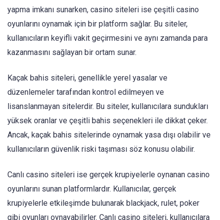
yapma imkanı sunarken, casino siteleri ise çeşitli casino
oyunlarını oynamak için bir platform sağlar. Bu siteler,
kullanıcıların keyifli vakit geçirmesini ve aynı zamanda para
kazanmasını sağlayan bir ortam sunar.
Kaçak bahis siteleri, genellikle yerel yasalar ve
düzenlemeler tarafından kontrol edilmeyen ve
lisanslanmayan sitelerdir. Bu siteler, kullanıcılara sundukları
yüksek oranlar ve çeşitli bahis seçenekleri ile dikkat çeker.
Ancak, kaçak bahis sitelerinde oynamak yasa dışı olabilir ve
kullanıcıların güvenlik riski taşıması söz konusu olabilir.
Canlı casino siteleri ise gerçek krupiyelerle oynanan casino
oyunlarını sunan platformlardır. Kullanıcılar, gerçek
krupiyelerle etkileşimde bulunarak blackjack, rulet, poker
gibi oyunları oynayabilirler. Canlı casino siteleri, kullanıcılara