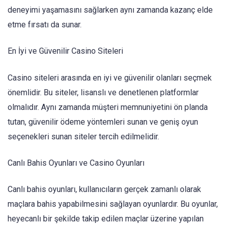
deneyimi yaşamasını sağlarken aynı zamanda kazanç elde
etme fırsatı da sunar.
En İyi ve Güvenilir Casino Siteleri
Casino siteleri arasında en iyi ve güvenilir olanları seçmek
önemlidir. Bu siteler, lisanslı ve denetlenen platformlar
olmalıdır. Aynı zamanda müşteri memnuniyetini ön planda
tutan, güvenilir ödeme yöntemleri sunan ve geniş oyun
seçenekleri sunan siteler tercih edilmelidir.
Canlı Bahis Oyunları ve Casino Oyunları
Canlı bahis oyunları, kullanıcıların gerçek zamanlı olarak
maçlara bahis yapabilmesini sağlayan oyunlardır. Bu oyunlar,
heyecanlı bir şekilde takip edilen maçlar üzerine yapılan