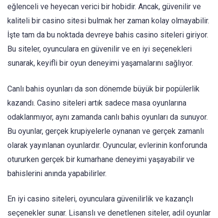
eğlenceli ve heyecan verici bir hobidir. Ancak, güvenilir ve
kaliteli bir casino sitesi bulmak her zaman kolay olmayabilir.
İşte tam da bu noktada devreye bahis casino siteleri giriyor.
Bu siteler, oyunculara en güvenilir ve en iyi seçenekleri
sunarak, keyifli bir oyun deneyimi yaşamalarını sağlıyor.
Canlı bahis oyunları da son dönemde büyük bir popülerlik
kazandı. Casino siteleri artık sadece masa oyunlarına
odaklanmıyor, aynı zamanda canlı bahis oyunları da sunuyor.
Bu oyunlar, gerçek krupiyelerle oynanan ve gerçek zamanlı
olarak yayınlanan oyunlardır. Oyuncular, evlerinin konforunda
otururken gerçek bir kumarhane deneyimi yaşayabilir ve
bahislerini anında yapabilirler.
En iyi casino siteleri, oyunculara güvenilirlik ve kazançlı
seçenekler sunar. Lisanslı ve denetlenen siteler, adil oyunlar