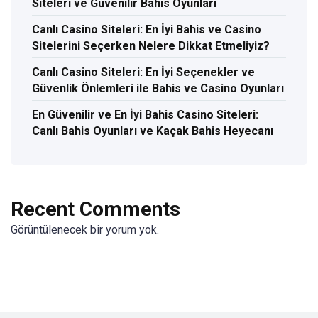
Siteleri ve Güvenilir Bahis Oyunları
Canlı Casino Siteleri: En İyi Bahis ve Casino
Sitelerini Seçerken Nelere Dikkat Etmeliyiz?
Canlı Casino Siteleri: En İyi Seçenekler ve
Güvenlik Önlemleri ile Bahis ve Casino Oyunları
En Güvenilir ve En İyi Bahis Casino Siteleri:
Canlı Bahis Oyunları ve Kaçak Bahis Heyecanı
Recent Comments
Görüntülenecek bir yorum yok.