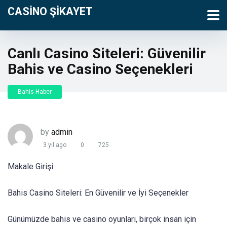
CASINO ŞIKAYET
Canlı Casino Siteleri: Güvenilir
Bahis ve Casino Seçenekleri
Bahis Haber
by
admin
3 yıl ago
0
725
Makale Girişi:
Bahis Casino Siteleri: En Güvenilir ve İyi Seçenekler
Günümüzde bahis ve casino oyunları, birçok insan için