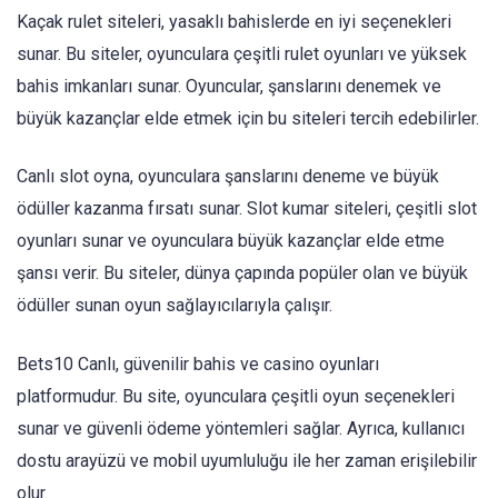
Kaçak rulet siteleri, yasaklı bahislerde en iyi seçenekleri
sunar. Bu siteler, oyunculara çeşitli rulet oyunları ve yüksek
bahis imkanları sunar. Oyuncular, şanslarını denemek ve
büyük kazançlar elde etmek için bu siteleri tercih edebilirler.
Canlı slot oyna, oyunculara şanslarını deneme ve büyük
ödüller kazanma fırsatı sunar. Slot kumar siteleri, çeşitli slot
oyunları sunar ve oyunculara büyük kazançlar elde etme
şansı verir. Bu siteler, dünya çapında popüler olan ve büyük
ödüller sunan oyun sağlayıcılarıyla çalışır.
Bets10 Canlı, güvenilir bahis ve casino oyunları
platformudur. Bu site, oyunculara çeşitli oyun seçenekleri
sunar ve güvenli ödeme yöntemleri sağlar. Ayrıca, kullanıcı
dostu arayüzü ve mobil uyumluluğu ile her zaman erişilebilir
olur.