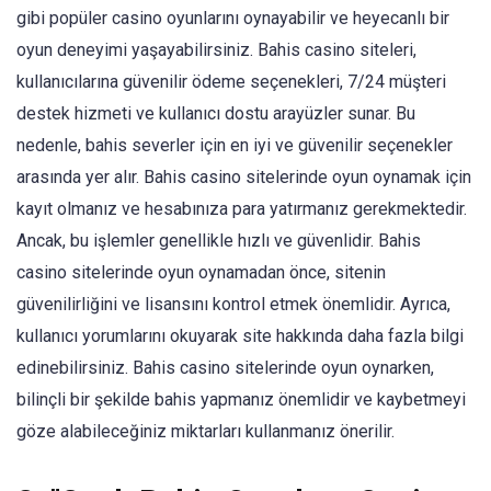
gibi popüler casino oyunlarını oynayabilir ve heyecanlı bir
oyun deneyimi yaşayabilirsiniz. Bahis casino siteleri,
kullanıcılarına güvenilir ödeme seçenekleri, 7/24 müşteri
destek hizmeti ve kullanıcı dostu arayüzler sunar. Bu
nedenle, bahis severler için en iyi ve güvenilir seçenekler
arasında yer alır. Bahis casino sitelerinde oyun oynamak için
kayıt olmanız ve hesabınıza para yatırmanız gerekmektedir.
Ancak, bu işlemler genellikle hızlı ve güvenlidir. Bahis
casino sitelerinde oyun oynamadan önce, sitenin
güvenilirliğini ve lisansını kontrol etmek önemlidir. Ayrıca,
kullanıcı yorumlarını okuyarak site hakkında daha fazla bilgi
edinebilirsiniz. Bahis casino sitelerinde oyun oynarken,
bilinçli bir şekilde bahis yapmanız önemlidir ve kaybetmeyi
göze alabileceğiniz miktarları kullanmanız önerilir.