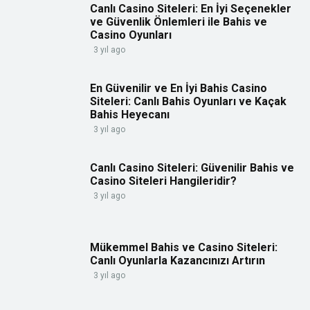
Canlı Casino Siteleri: En İyi Seçenekler
ve Güvenlik Önlemleri ile Bahis ve
Casino Oyunları
3 yıl ago
En Güvenilir ve En İyi Bahis Casino
Siteleri: Canlı Bahis Oyunları ve Kaçak
Bahis Heyecanı
3 yıl ago
Canlı Casino Siteleri: Güvenilir Bahis ve
Casino Siteleri Hangileridir?
3 yıl ago
Mükemmel Bahis ve Casino Siteleri:
Canlı Oyunlarla Kazancınızı Artırın
3 yıl ago