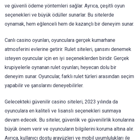
ve güvenli ödeme yöntemleri sağlar. Ayrıca, çeşitli oyun
seçenekleri ve büyük ödüller sunarlar. Bu sitelerde
oynamak, hem eğlenceli hem de kazançlı bir deneyim sunar.
Canlı casino oyunları, oyunculara gerçek kumarhane
atmosferini evlerine getirir. Rulet siteleri, şansını denemek
isteyen oyuncular için en iyi seçeneklerden biridir. Gerçek
krupiyelerle oynanan rulet oyunları, heyecan dolu bir
deneyim sunar. Oyuncular, farklı rulet türleri arasından seçim
yapabilir ve şanslarını deneyebilirler.
Gelecekteki güvenilir casino siteleri, 2023 yılında da
oyunculara en kaliteli ve lisanslı seçenekleri sunmaya
devam edecek. Bu siteler, güvenlik ve güvenilirlik konularına
büyük önem verir ve oyuncuların bilgilerini koruma altına alır.
Ayrıca, kullanıcı dostu arayüzleri ve mobil uyumlulukları ile