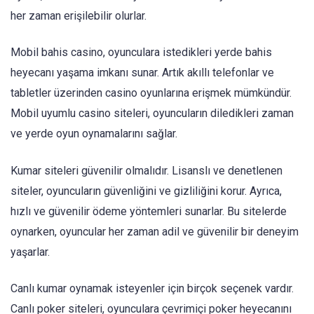
her zaman erişilebilir olurlar.
Mobil bahis casino, oyunculara istedikleri yerde bahis
heyecanı yaşama imkanı sunar. Artık akıllı telefonlar ve
tabletler üzerinden casino oyunlarına erişmek mümkündür.
Mobil uyumlu casino siteleri, oyuncuların diledikleri zaman
ve yerde oyun oynamalarını sağlar.
Kumar siteleri güvenilir olmalıdır. Lisanslı ve denetlenen
siteler, oyuncuların güvenliğini ve gizliliğini korur. Ayrıca,
hızlı ve güvenilir ödeme yöntemleri sunarlar. Bu sitelerde
oynarken, oyuncular her zaman adil ve güvenilir bir deneyim
yaşarlar.
Canlı kumar oynamak isteyenler için birçok seçenek vardır.
Canlı poker siteleri, oyunculara çevrimiçi poker heyecanını