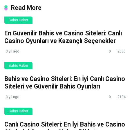
Read More
Bahis Haber
En Güvenilir Bahis ve Casino Siteleri: Canlı
Casino Oyunları ve Kazançlı Seçenekler
3 yıl ago
0
2080
Bahis Haber
Bahis ve Casino Siteleri: En İyi Canlı Casino
Siteleri ve Güvenilir Bahis Oyunları
3 yıl ago
0
2134
Bahis Haber
Canlı Casino Siteleri: En İyi Bahis ve Casino