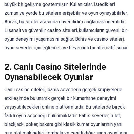
büyük bir gelişme göstermiştir. Kullanıcılar, istedikleri
zaman ve yerde bu sitelere erişebilir ve oyun oynayabilirler.
Ancak, bu siteler arasında güvenilirliği sağlamak önemlidir.
Lisanslı ve güvenilir casino siteleri, kullanıcıların güvenli bir
oyun deneyimi yaşamasını sağlar. Bahis ve casino siteleri,
oyun severler için eğlenceli ve heyecanlı bir alternatif sunar.
2. Canlı Casino Sitelerinde
Oynanabilecek Oyunlar
Canlı casino siteleri, bahis severlerin gerçek krupiyelerle
etkileşimde bulunarak gerçek bir kumarhane deneyimi
yaşayabilecekleri online platformlardır. Bu sitelerde birçok
farklı oyun seçeneği bulunmaktadır. Bahis severler, rulet,
blackjack, poker, bakara gibi klasik kumar oyunlarının yanı
sıra slot makineleri, tombala ve çeşitli diğer şans oyunlarını