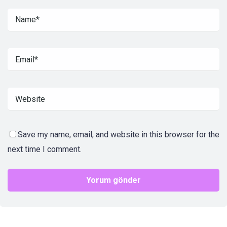
Save my name, email, and website in this browser for the
next time I comment.