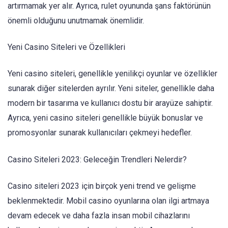
artırmamak yer alır. Ayrıca, rulet oyununda şans faktörünün
önemli olduğunu unutmamak önemlidir.
Yeni Casino Siteleri ve Özellikleri
Yeni casino siteleri, genellikle yenilikçi oyunlar ve özellikler
sunarak diğer sitelerden ayrılır. Yeni siteler, genellikle daha
modern bir tasarıma ve kullanıcı dostu bir arayüze sahiptir.
Ayrıca, yeni casino siteleri genellikle büyük bonuslar ve
promosyonlar sunarak kullanıcıları çekmeyi hedefler.
Casino Siteleri 2023: Geleceğin Trendleri Nelerdir?
Casino siteleri 2023 için birçok yeni trend ve gelişme
beklenmektedir. Mobil casino oyunlarına olan ilgi artmaya
devam edecek ve daha fazla insan mobil cihazlarını