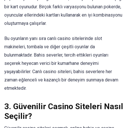
bir kart oyunudur. Birçok farklı varyasyonu bulunan pokerde,
oyuncular ellerindeki kartları kullanarak en iyi kombinasyonu
oluşturmaya çalışırlar.
Bu oyunların yanı sıra canlı casino sitelerinde slot
makineleri, tombala ve diğer çeşitli oyunlar da
bulunmaktadır. Bahis severler, tercih ettikleri oyunları
seçerek heyecan verici bir kumarhane deneyimi
yaşayabilirler. Canlı casino siteleri, bahis severlere her
zaman eğlenceli ve kazançlı bir deneyim sunmaya devam
etmektedir.
3. Güvenilir Casino Siteleri Nasıl
Seçilir?