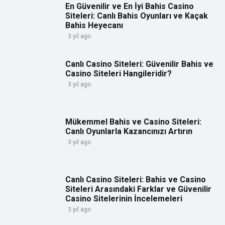
En Güvenilir ve En İyi Bahis Casino
Siteleri: Canlı Bahis Oyunları ve Kaçak
Bahis Heyecanı
3 yıl ago
Canlı Casino Siteleri: Güvenilir Bahis ve
Casino Siteleri Hangileridir?
3 yıl ago
Mükemmel Bahis ve Casino Siteleri:
Canlı Oyunlarla Kazancınızı Artırın
3 yıl ago
Canlı Casino Siteleri: Bahis ve Casino
Siteleri Arasındaki Farklar ve Güvenilir
Casino Sitelerinin İncelemeleri
3 yıl ago