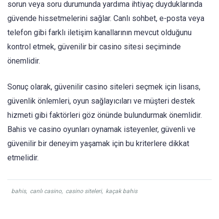
sorun veya soru durumunda yardıma ihtiyaç duyduklarında
güvende hissetmelerini sağlar. Canlı sohbet, e-posta veya
telefon gibi farklı iletişim kanallarının mevcut olduğunu
kontrol etmek, güvenilir bir casino sitesi seçiminde
önemlidir.
Sonuç olarak, güvenilir casino siteleri seçmek için lisans,
güvenlik önlemleri, oyun sağlayıcıları ve müşteri destek
hizmeti gibi faktörleri göz önünde bulundurmak önemlidir.
Bahis ve casino oyunları oynamak isteyenler, güvenli ve
güvenilir bir deneyim yaşamak için bu kriterlere dikkat
etmelidir.
bahis
,
canlı casino
,
casino siteleri
,
kaçak bahis