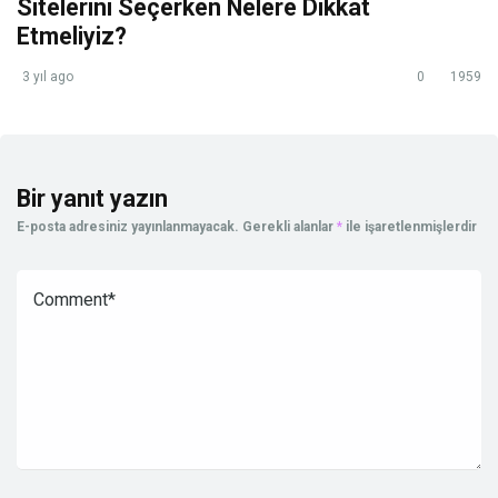
Sitelerini Seçerken Nelere Dikkat
Etmeliyiz?
3 yıl ago
0
1959
Bir yanıt yazın
E-posta adresiniz yayınlanmayacak.
Gerekli alanlar
*
ile işaretlenmişlerdir