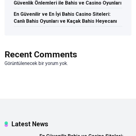
Güvenlik Önlemleri ile Bahis ve Casino Oyunları
En Güvenilir ve En İyi Bahis Casino Siteleri:
Canlı Bahis Oyunları ve Kaçak Bahis Heyecanı
Recent Comments
Görüntülenecek bir yorum yok.
Latest News