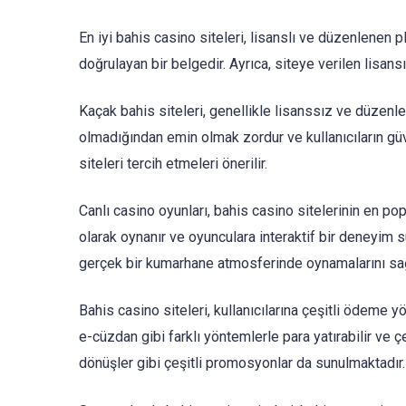
En iyi bahis casino siteleri, lisanslı ve düzenlenen p
doğrulayan bir belgedir. Ayrıca, siteye verilen lisans
Kaçak bahis siteleri, genellikle lisanssız ve düzenl
olmadığından emin olmak zordur ve kullanıcıların güven
siteleri tercih etmeleri önerilir.
Canlı casino oyunları, bahis casino sitelerinin en po
olarak oynanır ve oyunculara interaktif bir deneyim sun
gerçek bir kumarhane atmosferinde oynamalarını sağ
Bahis casino siteleri, kullanıcılarına çeşitli ödeme y
e-cüzdan gibi farklı yöntemlerle para yatırabilir ve ç
dönüşler gibi çeşitli promosyonlar da sunulmaktadır.