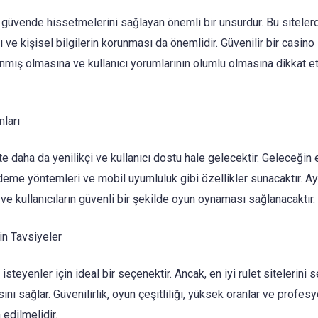
en güvende hissetmelerini sağlayan önemli bir unsurdur. Bu siteler
e kişisel bilgilerin korunması da önemlidir. Güvenilir bir casino 
ınmış olmasına ve kullanıcı yorumlarının olumlu olmasına dikkat 
mları
te daha da yenilikçi ve kullanıcı dostu hale gelecektir. Geleceğin e
deme yöntemleri ve mobil uyumluluk gibi özellikler sunacaktır. Ay
ve kullanıcıların güvenli bir şekilde oyun oynaması sağlanacaktır.
in Tavsiyeler
steyenler için ideal bir seçenektir. Ancak, en iyi rulet sitelerini
 sağlar. Güvenilirlik, oyun çeşitliliği, yüksek oranlar ve profesy
 edilmelidir.