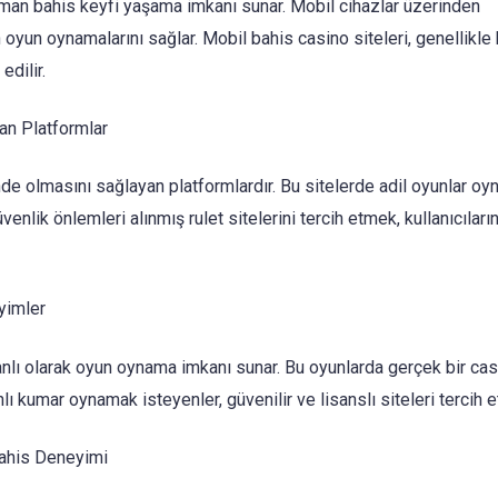
zaman bahis keyfi yaşama imkanı sunar. Mobil cihazlar üzerinden
an oyun oynamalarını sağlar. Mobil bahis casino siteleri, genellikle 
edilir.
yan Platformlar
ende olmasını sağlayan platformlardır. Bu sitelerde adil oyunlar oy
üvenlik önlemleri alınmış rulet sitelerini tercih etmek, kullanıcıları
yimler
canlı olarak oyun oynama imkanı sunar. Bu oyunlarda gerçek bir ca
ı kumar oynamak isteyenler, güvenilir ve lisanslı siteleri tercih e
Bahis Deneyimi