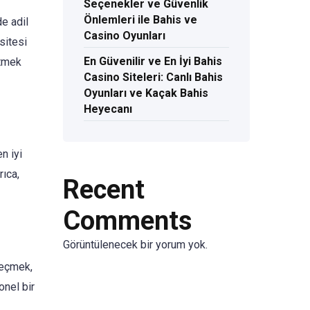
Seçenekler ve Güvenlik
Önlemleri ile Bahis ve
de adil
Casino Oyunları
sitesi
En Güvenilir ve En İyi Bahis
etmek
Casino Siteleri: Canlı Bahis
Oyunları ve Kaçak Bahis
Heyecanı
n iyi
rıca,
Recent
Comments
Görüntülenecek bir yorum yok.
 seçmek,
onel bir