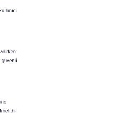
kullanıcı
nanırken,
n güvenli
sino
tmelidir.