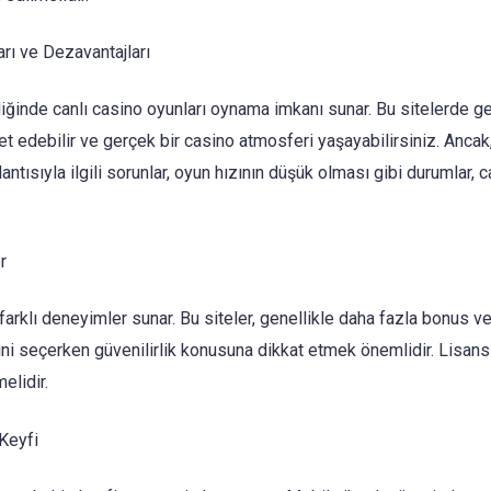
arı ve Dezavantajları
eşliğinde canlı casino oyunları oynama imkanı sunar. Bu sitelerde g
bet edebilir ve gerçek bir casino atmosferi yaşayabilirsiniz. Ancak,
lantısıyla ilgili sorunlar, oyun hızının düşük olması gibi durumlar, c
r
e farklı deneyimler sunar. Bu siteler, genellikle daha fazla bonus v
ni seçerken güvenilirlik konusuna dikkat etmek önemlidir. Lisans
elidir.
Keyfi