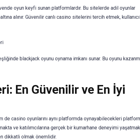
güvende oyun keyfi sunan platformlardır. Bu sitelerde adil oyunlar
ltına alınır. Güvenilir canlı casino sitelerini tercih etmek, kullanıcı
ri
er eşliğinde blackjack oyunu oynama imkanı sunar. Bu oyunu kazan
ri: En Güvenilir ve En İyi
m de casino oyunlarını aynı platformda oynayabilecekleri platform
unmakta ve katılımcılarına gerçek bir kumarhane deneyimi yaşatmakt
n dikkatli olmak önemlidir.