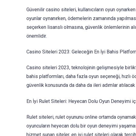
Güvenilir casino siteleri, kullanıcıların oyun oynark
oyunlar oynanırken, ödemelerin zamanında yapılması v
seçerken lisanslı olmasına, güvenlik önlemlerinin al
önemlidir.
Casino Siteleri 2023: Geleceğin En İyi Bahis Platfor
Casino siteleri 2023, teknolojinin gelişmesiyle birlik
bahis platformları, daha fazla oyun seçeneği, hızlı ö
güvenlik konusunda da daha da ileri adımlar atılacak 
En İyi Rulet Siteleri: Heyecan Dolu Oyun Deneyimi iç
Rulet siteleri, rulet oyununu online ortamda oynamak i
oyuncuların heyecan dolu bir oyun deneyimi yaşamasını
hizmet sunan siteler, en iyi rulet siteleri olarak tercih