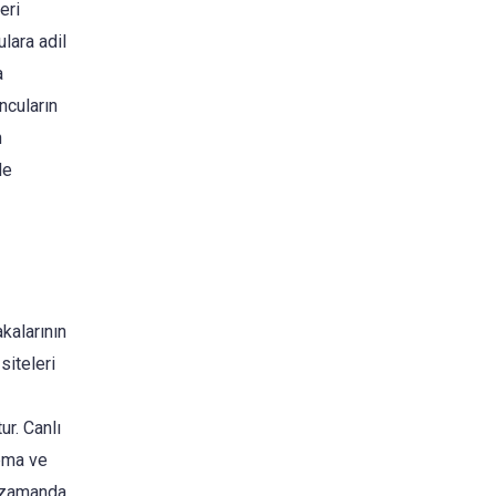
eri
lara adil
a
ncuların
n
de
kalarının
siteleri
ur. Canlı
apma ve
ı zamanda