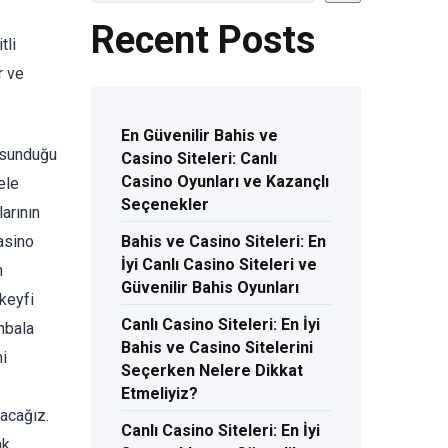
Recent Posts
tli
r ve
En Güvenilir Bahis ve
n sunduğu
Casino Siteleri: Canlı
Casino Oyunları ve Kazançlı
ele
Seçenekler
arının
asino
Bahis ve Casino Siteleri: En
İyi Canlı Casino Siteleri ve
n
Güvenilir Bahis Oyunları
keyfi
Canlı Casino Siteleri: En İyi
mbala
Bahis ve Casino Sitelerini
mi
Seçerken Nelere Dikkat
Etmeliyiz?
racağız.
Canlı Casino Siteleri: En İyi
ak