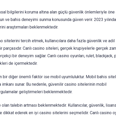
ansal bilgilerini koruma altına alan güçlü güvenlik önlemleriyle öne 
oyun ve bahis deneyimi sunma konusunda güven verir. 2023 yılında
rini araştırmaları beklenmektedir.
no sitelerini tercih etmek, kullanıcılara daha fazla güvenlik ve adil
ir parçasıdır. Canlı casino siteleri, gerçek krupiyelerle gerçek za
çekçi bir deneyim sağlar. Canlı casino oyunları, rulet, blackjack, 
ekleri de içermektedir.
bir diğer önemli faktör ise mobil uyumluluktur. Mobil bahis sitel
 imkanı sunar. Bu nedenle, güvenilir casino sitelerinin mobil
uygulamalar geliştirmeleri beklenmektedir.
 olan talebin artması beklenmektedir. Kullanıcılar, güvenlik, lisans
 dikkat ederek en iyi casino sitelerini seçmelidir. Canlı casino o