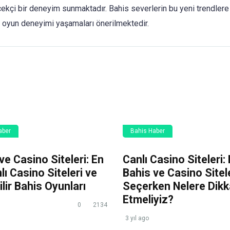
erçekçi bir deneyim sunmaktadır. Bahis severlerin bu yeni trendler
ir oyun deneyimi yaşamaları önerilmektedir.
aber
Bahis Haber
ve Casino Siteleri: En
Canlı Casino Siteleri: 
nlı Casino Siteleri ve
Bahis ve Casino Sitele
lir Bahis Oyunları
Seçerken Nelere Dikk
Etmeliyiz?
0
2134
3 yıl ago