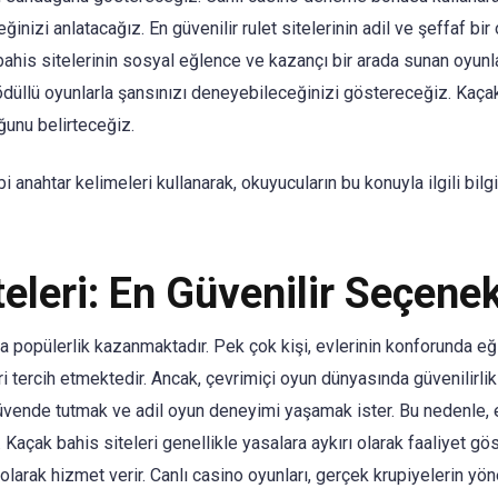
izi anlatacağız. En güvenilir rulet sitelerinin adil ve şeffaf bir
his sitelerinin sosyal eğlence ve kazançı bir arada sunan oyunl
düllü oyunlarla şansınızı deneyebileceğinizi göstereceğiz. Kaçak
uğunu belirteceğiz.
i anahtar kelimeleri kullanarak, okuyucuların bu konuyla ilgili bilgi
teleri: En Güvenilir Seçenek
la popülerlik kazanmaktadır. Pek çok kişi, evlerinin konforunda eğ
i tercih etmektedir. Ancak, çevrimiçi oyun dünyasında güvenilirli
i güvende tutmak ve adil oyun deneyimi yaşamak ister. Bu nedenle, 
 Kaçak bahis siteleri genellikle yasalara aykırı olarak faaliyet gös
olarak hizmet verir. Canlı casino oyunları, gerçek krupiyelerin yö