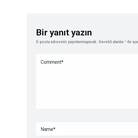
Bir yanıt yazın
E-posta adresiniz yayınlanmayacak.
Gerekli alanlar
*
ile iş