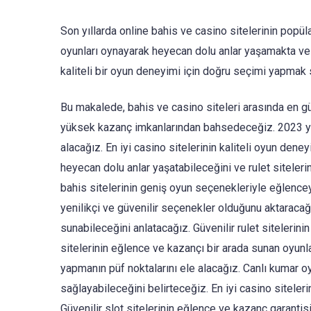
Son yıllarda online bahis ve casino sitelerinin popülar
oyunları oynayarak heyecan dolu anlar yaşamakta ve
kaliteli bir oyun deneyimi için doğru seçimi yapmak
Bu makalede, bahis ve casino siteleri arasında en gü
yüksek kazanç imkanlarından bahsedeceğiz. 2023 yılı
alacağız. En iyi casino sitelerinin kaliteli oyun den
heyecan dolu anlar yaşatabileceğini ve rulet siteler
bahis sitelerinin geniş oyun seçenekleriyle eğlencey
yenilikçi ve güvenilir seçenekler olduğunu aktaracağ
sunabileceğini anlatacağız. Güvenilir rulet siteleri
sitelerinin eğlence ve kazançı bir arada sunan oyunl
yapmanın püf noktalarını ele alacağız. Canlı kumar
sağlayabileceğini belirteceğiz. En iyi casino siteler
Güvenilir slot sitelerinin eğlence ve kazanç garant