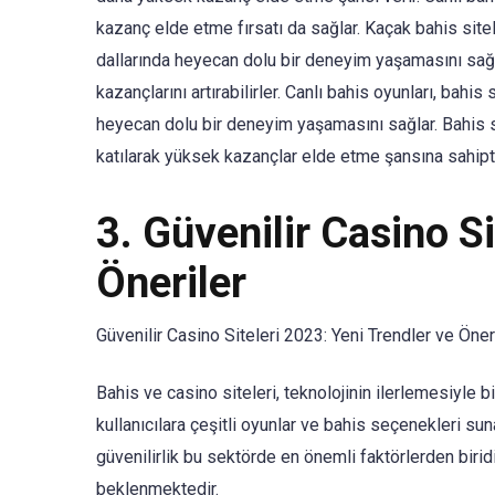
kazanç elde etme fırsatı da sağlar. Kaçak bahis sitele
dallarında heyecan dolu bir deneyim yaşamasını sağla
kazançlarını artırabilirler. Canlı bahis oyunları, bah
heyecan dolu bir deneyim yaşamasını sağlar. Bahis sev
katılarak yüksek kazançlar elde etme şansına sahipti
3. Güvenilir Casino S
Öneriler
Güvenilir Casino Siteleri 2023: Yeni Trendler ve Öner
Bahis ve casino siteleri, teknolojinin ilerlemesiyle bi
kullanıcılara çeşitli oyunlar ve bahis seçenekleri s
güvenilirlik bu sektörde en önemli faktörlerden biridi
beklenmektedir.