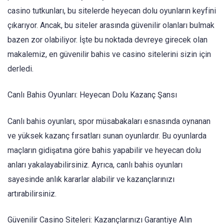
casino tutkunları, bu sitelerde heyecan dolu oyunların keyfini
çıkarıyor. Ancak, bu siteler arasında güvenilir olanları bulmak
bazen zor olabiliyor. İşte bu noktada devreye girecek olan
makalemiz, en güvenilir bahis ve casino sitelerini sizin için
derledi.
Canlı Bahis Oyunları: Heyecan Dolu Kazanç Şansı
Canlı bahis oyunları, spor müsabakaları esnasında oynanan
ve yüksek kazanç fırsatları sunan oyunlardır. Bu oyunlarda
maçların gidişatına göre bahis yapabilir ve heyecan dolu
anları yakalayabilirsiniz. Ayrıca, canlı bahis oyunları
sayesinde anlık kararlar alabilir ve kazançlarınızı
artırabilirsiniz.
Güvenilir Casino Siteleri: Kazançlarınızı Garantiye Alın