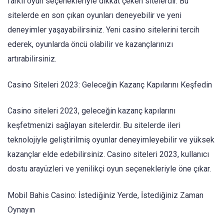
farklı oyun seçenekleriyle dikkat çeken sitelerdir. Bu
sitelerde en son çıkan oyunları deneyebilir ve yeni
deneyimler yaşayabilirsiniz. Yeni casino sitelerini tercih
ederek, oyunlarda öncü olabilir ve kazançlarınızı
artırabilirsiniz.
Casino Siteleri 2023: Geleceğin Kazanç Kapılarını Keşfedin
Casino siteleri 2023, geleceğin kazanç kapılarını
keşfetmenizi sağlayan sitelerdir. Bu sitelerde ileri
teknolojiyle geliştirilmiş oyunlar deneyimleyebilir ve yüksek
kazançlar elde edebilirsiniz. Casino siteleri 2023, kullanıcı
dostu arayüzleri ve yenilikçi oyun seçenekleriyle öne çıkar.
Mobil Bahis Casino: İstediğiniz Yerde, İstediğiniz Zaman
Oynayın