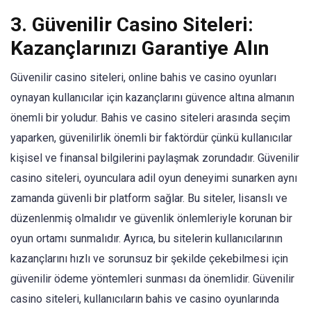
3. Güvenilir Casino Siteleri:
Kazançlarınızı Garantiye Alın
Güvenilir casino siteleri, online bahis ve casino oyunları
oynayan kullanıcılar için kazançlarını güvence altına almanın
önemli bir yoludur. Bahis ve casino siteleri arasında seçim
yaparken, güvenilirlik önemli bir faktördür çünkü kullanıcılar
kişisel ve finansal bilgilerini paylaşmak zorundadır. Güvenilir
casino siteleri, oyunculara adil oyun deneyimi sunarken aynı
zamanda güvenli bir platform sağlar. Bu siteler, lisanslı ve
düzenlenmiş olmalıdır ve güvenlik önlemleriyle korunan bir
oyun ortamı sunmalıdır. Ayrıca, bu sitelerin kullanıcılarının
kazançlarını hızlı ve sorunsuz bir şekilde çekebilmesi için
güvenilir ödeme yöntemleri sunması da önemlidir. Güvenilir
casino siteleri, kullanıcıların bahis ve casino oyunlarında