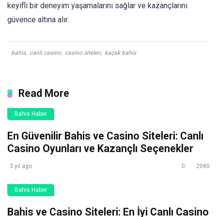
keyifli bir deneyim yaşamalarını sağlar ve kazançlarını
güvence altına alır.
bahis
,
canlı casino
,
casino siteleri
,
kaçak bahis
Read More
Bahis Haber
En Güvenilir Bahis ve Casino Siteleri: Canlı
Casino Oyunları ve Kazançlı Seçenekler
3 yıl ago
0
2080
Bahis Haber
Bahis ve Casino Siteleri: En İyi Canlı Casino