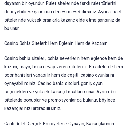
dayanan bir oyundur. Rulet sitelerinde farklı rulet türlerini
deneyebilir ve şansınızı deneyimleyebilirsiniz. Ayrıca, rulet
sitelerinde yüksek oranlarla kazanç elde etme şansınız da
bulunur.
Casino Bahis Siteleri: Hem Eğlenin Hem de Kazanın
Casino bahis siteleri, bahis severlerin hem eğlence hem de
kazanç arayışlarına cevap veren sitelerdir. Bu sitelerde hem
spor bahisleri yapabilir hem de çeşitli casino oyunlarını
oynayabilirsiniz. Casino bahis siteleri, geniş oyun
seçenekleri ve yüksek kazanç fırsatları sunar. Ayrıca, bu
sitelerde bonuslar ve promosyonlar da bulunur, böylece
kazançlarınızı artırabilirsiniz.
Canlı Rulet: Gerçek Krupiyelerle Oynayın, Kazançlarınızı