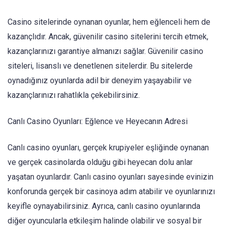
Casino sitelerinde oynanan oyunlar, hem eğlenceli hem de
kazançlıdır. Ancak, güvenilir casino sitelerini tercih etmek,
kazançlarınızı garantiye almanızı sağlar. Güvenilir casino
siteleri, lisanslı ve denetlenen sitelerdir. Bu sitelerde
oynadığınız oyunlarda adil bir deneyim yaşayabilir ve
kazançlarınızı rahatlıkla çekebilirsiniz.
Canlı Casino Oyunları: Eğlence ve Heyecanın Adresi
Canlı casino oyunları, gerçek krupiyeler eşliğinde oynanan
ve gerçek casinolarda olduğu gibi heyecan dolu anlar
yaşatan oyunlardır. Canlı casino oyunları sayesinde evinizin
konforunda gerçek bir casinoya adım atabilir ve oyunlarınızı
keyifle oynayabilirsiniz. Ayrıca, canlı casino oyunlarında
diğer oyuncularla etkileşim halinde olabilir ve sosyal bir