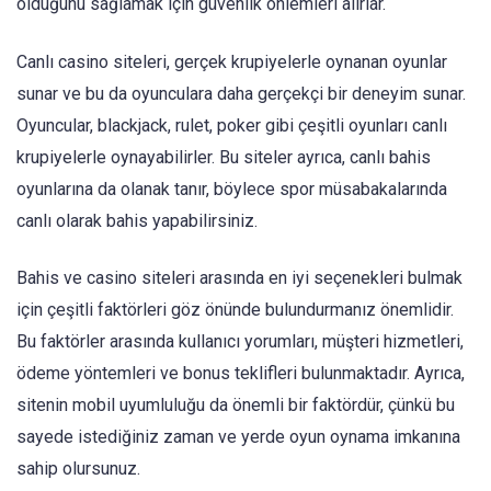
olduğunu sağlamak için güvenlik önlemleri alırlar.
Canlı casino siteleri, gerçek krupiyelerle oynanan oyunlar
sunar ve bu da oyunculara daha gerçekçi bir deneyim sunar.
Oyuncular, blackjack, rulet, poker gibi çeşitli oyunları canlı
krupiyelerle oynayabilirler. Bu siteler ayrıca, canlı bahis
oyunlarına da olanak tanır, böylece spor müsabakalarında
canlı olarak bahis yapabilirsiniz.
Bahis ve casino siteleri arasında en iyi seçenekleri bulmak
için çeşitli faktörleri göz önünde bulundurmanız önemlidir.
Bu faktörler arasında kullanıcı yorumları, müşteri hizmetleri,
ödeme yöntemleri ve bonus teklifleri bulunmaktadır. Ayrıca,
sitenin mobil uyumluluğu da önemli bir faktördür, çünkü bu
sayede istediğiniz zaman ve yerde oyun oynama imkanına
sahip olursunuz.