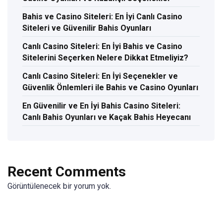
Bahis ve Casino Siteleri: En İyi Canlı Casino
Siteleri ve Güvenilir Bahis Oyunları
Canlı Casino Siteleri: En İyi Bahis ve Casino
Sitelerini Seçerken Nelere Dikkat Etmeliyiz?
Canlı Casino Siteleri: En İyi Seçenekler ve
Güvenlik Önlemleri ile Bahis ve Casino Oyunları
En Güvenilir ve En İyi Bahis Casino Siteleri:
Canlı Bahis Oyunları ve Kaçak Bahis Heyecanı
Recent Comments
Görüntülenecek bir yorum yok.