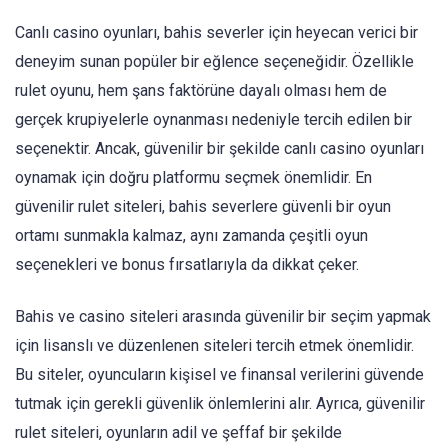
Canlı casino oyunları, bahis severler için heyecan verici bir
deneyim sunan popüler bir eğlence seçeneğidir. Özellikle
rulet oyunu, hem şans faktörüne dayalı olması hem de
gerçek krupiyelerle oynanması nedeniyle tercih edilen bir
seçenektir. Ancak, güvenilir bir şekilde canlı casino oyunları
oynamak için doğru platformu seçmek önemlidir. En
güvenilir rulet siteleri, bahis severlere güvenli bir oyun
ortamı sunmakla kalmaz, aynı zamanda çeşitli oyun
seçenekleri ve bonus fırsatlarıyla da dikkat çeker.
Bahis ve casino siteleri arasında güvenilir bir seçim yapmak
için lisanslı ve düzenlenen siteleri tercih etmek önemlidir.
Bu siteler, oyuncuların kişisel ve finansal verilerini güvende
tutmak için gerekli güvenlik önlemlerini alır. Ayrıca, güvenilir
rulet siteleri, oyunların adil ve şeffaf bir şekilde