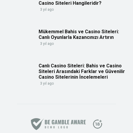
Casino Siteleri Hangileridir?
3 yıl ago
Mükemmel Bahis ve Casino Siteleri:
Canlı Oyunlarla Kazancınızı Artırın
3 yıl ago
Canlı Casino Siteleri: Bahis ve Casino
Siteleri Arasındaki Farklar ve Güvenilir
Casino Sitelerinin İncelemeleri
3 yıl ago