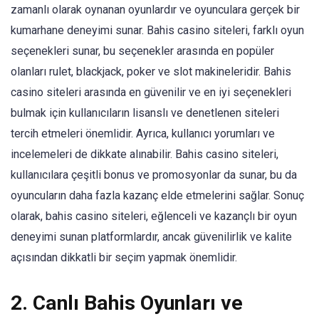
zamanlı olarak oynanan oyunlardır ve oyunculara gerçek bir
kumarhane deneyimi sunar. Bahis casino siteleri, farklı oyun
seçenekleri sunar, bu seçenekler arasında en popüler
olanları rulet, blackjack, poker ve slot makineleridir. Bahis
casino siteleri arasında en güvenilir ve en iyi seçenekleri
bulmak için kullanıcıların lisanslı ve denetlenen siteleri
tercih etmeleri önemlidir. Ayrıca, kullanıcı yorumları ve
incelemeleri de dikkate alınabilir. Bahis casino siteleri,
kullanıcılara çeşitli bonus ve promosyonlar da sunar, bu da
oyuncuların daha fazla kazanç elde etmelerini sağlar. Sonuç
olarak, bahis casino siteleri, eğlenceli ve kazançlı bir oyun
deneyimi sunan platformlardır, ancak güvenilirlik ve kalite
açısından dikkatli bir seçim yapmak önemlidir.
2. Canlı Bahis Oyunları ve