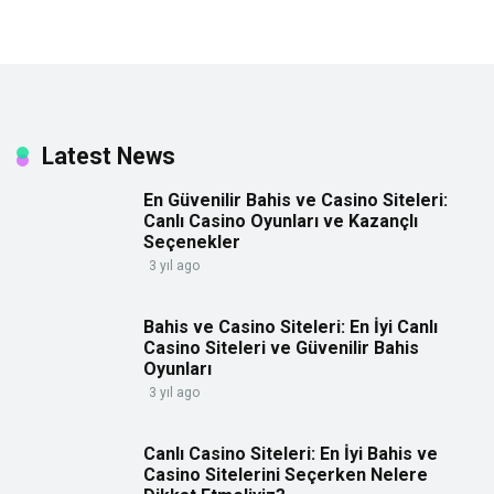
Latest News
En Güvenilir Bahis ve Casino Siteleri:
Canlı Casino Oyunları ve Kazançlı
Seçenekler
3 yıl ago
Bahis ve Casino Siteleri: En İyi Canlı
Casino Siteleri ve Güvenilir Bahis
Oyunları
3 yıl ago
Canlı Casino Siteleri: En İyi Bahis ve
Casino Sitelerini Seçerken Nelere