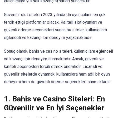
kullanıcılara yüksek kazanç fırsatları sunacaktır.
Güvenilir slot siteleri 2023 yılında da oyuncuların en çok
tercih ettiği platformlar olacak. Kaliteli slot oyunları ve
güvenli ödeme seçenekleri sunan bu siteler, kullanıcılara
eğlenceli ve kazançlı bir deneyim yaşatmaktadır.
Sonuç olarak, bahis ve casino siteleri, kullanıcılara eğlenceli
ve kazançlı bir deneyim sunmaktadır. Ancak, güvenli ve
kaliteli seçenekleri tercih etmek önemlidir. Lisanslı ve
güvenilir sitelerde oynamak, kullanıcılara hem adil bir oyun
deneyimi hem de güvenli ödeme seçenekleri sunmaktadır.
1. Bahis ve Casino Siteleri: En
Güvenilir ve En İyi Seçenekler