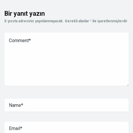
Bir yanıt yazın
E-posta adresiniz yayınlanmayacak.
Gerekli alanlar
*
ile işaretlenmişlerdir