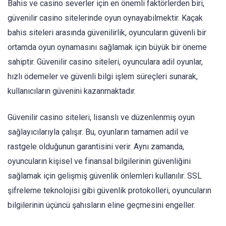
Bahis ve casino severler için en önemli faktörlerden biri,
güvenilir casino sitelerinde oyun oynayabilmektir. Kaçak
bahis siteleri arasında güvenilirlik, oyuncuların güvenli bir
ortamda oyun oynamasını sağlamak için büyük bir öneme
sahiptir. Güvenilir casino siteleri, oyunculara adil oyunlar,
hızlı ödemeler ve güvenli bilgi işlem süreçleri sunarak,
kullanıcıların güvenini kazanmaktadır.
Güvenilir casino siteleri, lisanslı ve düzenlenmiş oyun
sağlayıcılarıyla çalışır. Bu, oyunların tamamen adil ve
rastgele olduğunun garantisini verir. Aynı zamanda,
oyuncuların kişisel ve finansal bilgilerinin güvenliğini
sağlamak için gelişmiş güvenlik önlemleri kullanılır. SSL
şifreleme teknolojisi gibi güvenlik protokolleri, oyuncuların
bilgilerinin üçüncü şahısların eline geçmesini engeller.