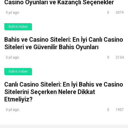
Casino Oyunları ve Kazançlı Seçenekler
3 yıl ago
0
2079
Bahis Haber
Bahis ve Casino Siteleri: En İyi Canlı Casino
Siteleri ve Güvenilir Bahis Oyunları
3 yıl ago
0
2134
Bahis Haber
Canlı Casino Siteleri: En İyi Bahis ve Casino
Sitelerini Seçerken Nelere Dikkat
Etmeliyiz?
3 yıl ago
0
1957