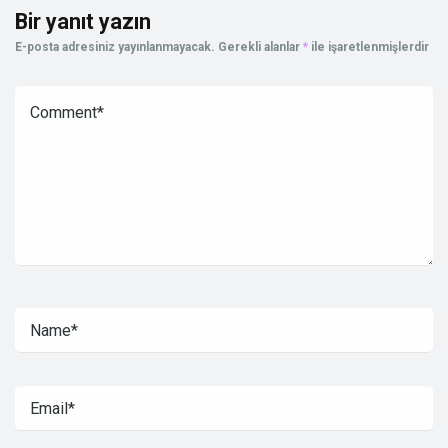
Bir yanıt yazın
E-posta adresiniz yayınlanmayacak.
Gerekli alanlar
*
ile işaretlenmişlerdir