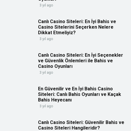
3 yıl ago
Canlı Casino Siteleri: En İyi Bahis ve
Casino Sitelerini Seçerken Nelere
Dikkat Etmeliyiz?
3 yıl ago
Canlı Casino Siteleri: En İyi Seçenekler
ve Güvenlik Önlemleri ile Bahis ve
Casino Oyunları
3 yıl ago
En Güvenilir ve En İyi Bahis Casino
Siteleri: Canlı Bahis Oyunları ve Kaçak
Bahis Heyecanı
3 yıl ago
Canlı Casino Siteleri: Güvenilir Bahis ve
Casino Siteleri Hangileridir?