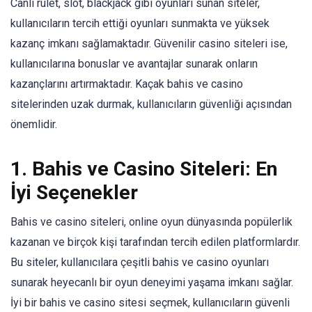
Canlı rulet, slot, blackjack gibi oyunları sunan siteler,
kullanıcıların tercih ettiği oyunları sunmakta ve yüksek
kazanç imkanı sağlamaktadır. Güvenilir casino siteleri ise,
kullanıcılarına bonuslar ve avantajlar sunarak onların
kazançlarını artırmaktadır. Kaçak bahis ve casino
sitelerinden uzak durmak, kullanıcıların güvenliği açısından
önemlidir.
1. Bahis ve Casino Siteleri: En
İyi Seçenekler
Bahis ve casino siteleri, online oyun dünyasında popülerlik
kazanan ve birçok kişi tarafından tercih edilen platformlardır.
Bu siteler, kullanıcılara çeşitli bahis ve casino oyunları
sunarak heyecanlı bir oyun deneyimi yaşama imkanı sağlar.
İyi bir bahis ve casino sitesi seçmek, kullanıcıların güvenli