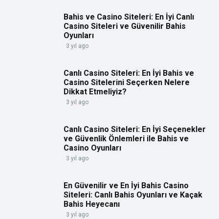
Bahis ve Casino Siteleri: En İyi Canlı
Casino Siteleri ve Güvenilir Bahis
Oyunları
3 yıl ago
Canlı Casino Siteleri: En İyi Bahis ve
Casino Sitelerini Seçerken Nelere
Dikkat Etmeliyiz?
3 yıl ago
Canlı Casino Siteleri: En İyi Seçenekler
ve Güvenlik Önlemleri ile Bahis ve
Casino Oyunları
3 yıl ago
En Güvenilir ve En İyi Bahis Casino
Siteleri: Canlı Bahis Oyunları ve Kaçak
Bahis Heyecanı
3 yıl ago