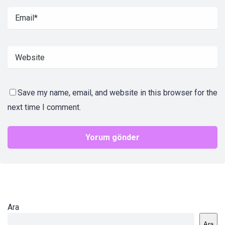
Save my name, email, and website in this browser for the
next time I comment.
Ara
Ara