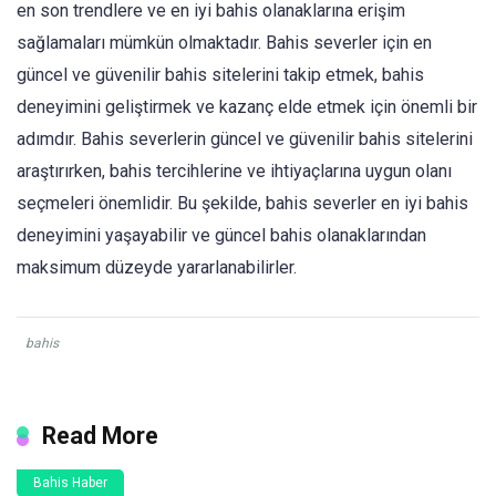
en son trendlere ve en iyi bahis olanaklarına erişim
sağlamaları mümkün olmaktadır. Bahis severler için en
güncel ve güvenilir bahis sitelerini takip etmek, bahis
deneyimini geliştirmek ve kazanç elde etmek için önemli bir
adımdır. Bahis severlerin güncel ve güvenilir bahis sitelerini
araştırırken, bahis tercihlerine ve ihtiyaçlarına uygun olanı
seçmeleri önemlidir. Bu şekilde, bahis severler en iyi bahis
deneyimini yaşayabilir ve güncel bahis olanaklarından
maksimum düzeyde yararlanabilirler.
bahis
Read More
Bahis Haber