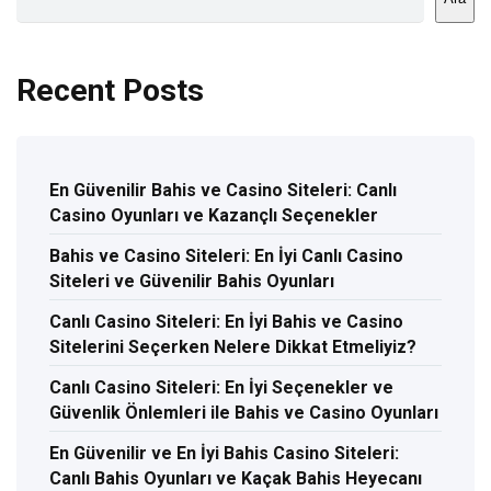
Recent Posts
En Güvenilir Bahis ve Casino Siteleri: Canlı
Casino Oyunları ve Kazançlı Seçenekler
Bahis ve Casino Siteleri: En İyi Canlı Casino
Siteleri ve Güvenilir Bahis Oyunları
Canlı Casino Siteleri: En İyi Bahis ve Casino
Sitelerini Seçerken Nelere Dikkat Etmeliyiz?
Canlı Casino Siteleri: En İyi Seçenekler ve
Güvenlik Önlemleri ile Bahis ve Casino Oyunları
En Güvenilir ve En İyi Bahis Casino Siteleri:
Canlı Bahis Oyunları ve Kaçak Bahis Heyecanı