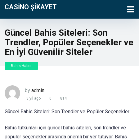
CASINO ŞIKAYET
Güncel Bahis Siteleri: Son
Trendler, Popüler Seçenekler ve
En İyi Güvenilir Siteler
Bahis Haber
by
admin
3 yıl ago
0
814
Güncel Bahis Siteleri: Son Trendler ve Popüler Seçenekler
Bahis tutkunları için güncel bahis siteleri, son trendler ve
popüler seçenekler arasında önemli bir yer tutuyor. Bahis