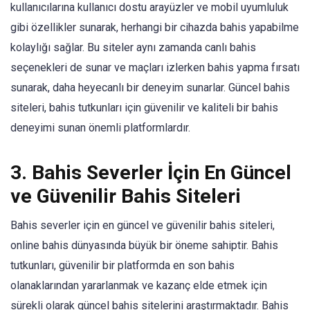
kullanıcılarına kullanıcı dostu arayüzler ve mobil uyumluluk
gibi özellikler sunarak, herhangi bir cihazda bahis yapabilme
kolaylığı sağlar. Bu siteler aynı zamanda canlı bahis
seçenekleri de sunar ve maçları izlerken bahis yapma fırsatı
sunarak, daha heyecanlı bir deneyim sunarlar. Güncel bahis
siteleri, bahis tutkunları için güvenilir ve kaliteli bir bahis
deneyimi sunan önemli platformlardır.
3. Bahis Severler İçin En Güncel
ve Güvenilir Bahis Siteleri
Bahis severler için en güncel ve güvenilir bahis siteleri,
online bahis dünyasında büyük bir öneme sahiptir. Bahis
tutkunları, güvenilir bir platformda en son bahis
olanaklarından yararlanmak ve kazanç elde etmek için
sürekli olarak güncel bahis sitelerini araştırmaktadır. Bahis