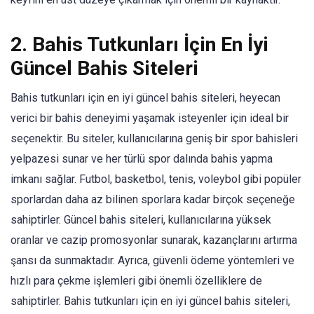
2. Bahis Tutkunları İçin En İyi
Güncel Bahis Siteleri
Bahis tutkunları için en iyi güncel bahis siteleri, heyecan
verici bir bahis deneyimi yaşamak isteyenler için ideal bir
seçenektir. Bu siteler, kullanıcılarına geniş bir spor bahisleri
yelpazesi sunar ve her türlü spor dalında bahis yapma
imkanı sağlar. Futbol, basketbol, tenis, ​​voleybol gibi popüler
sporlardan daha az bilinen sporlara kadar birçok seçeneğe
sahiptirler. Güncel bahis siteleri, kullanıcılarına yüksek
oranlar ve cazip promosyonlar sunarak, kazançlarını artırma
şansı da sunmaktadır. Ayrıca, güvenli ödeme yöntemleri ve
hızlı para çekme işlemleri gibi önemli özelliklere de
sahiptirler. Bahis tutkunları için en iyi güncel bahis siteleri,