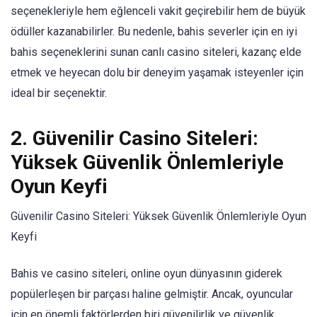
seçenekleriyle hem eğlenceli vakit geçirebilir hem de büyük
ödüller kazanabilirler. Bu nedenle, bahis severler için en iyi
bahis seçeneklerini sunan canlı casino siteleri, kazanç elde
etmek ve heyecan dolu bir deneyim yaşamak isteyenler için
ideal bir seçenektir.
2. Güvenilir Casino Siteleri:
Yüksek Güvenlik Önlemleriyle
Oyun Keyfi
Güvenilir Casino Siteleri: Yüksek Güvenlik Önlemleriyle Oyun
Keyfi
Bahis ve casino siteleri, online oyun dünyasının giderek
popülerleşen bir parçası haline gelmiştir. Ancak, oyuncular
için en önemli faktörlerden biri güvenilirlik ve güvenlik