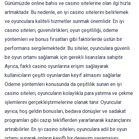
Günümüzde online bahis ve casino sitelerine olan ilgi hızla
artmaktadır. Bu nedenle, en iyi casino sitelerini belirlemek
ve oyunculara kaliteli hizmetler sunmak önemlidir. En iyi
casino siteleri, güvenilirlikleri, oyun çeşitliliği, ödeme
yöntemleri ve bonus fırsatları gibi faktörlerde üstün bir
performans sergilemektedir. Bu siteler, oyunculara güvenli
bir oyun ortamı sağlamak için gerekli lisanslara sahiptir.
Ayrıca, farklı casino oyunlarına erişim sağlayarak
kullanıcıların çeşitli oyunlardan keyif almasını sağlarlar.
Ödeme yöntemleri konusunda da çeşitlilik sunan en iyi
casino siteleri, oyuncuların kolaylıkla para yatırma ve çekme
işlemlerini gerçekleştirmelerine olanak tanır. Oyuncular
ayrıca, hoş geldin bonusları, bedava dönüşler ve sadakat
programları gibi cazip tekliflerden yararlanarak kazançlarını
artırabilirler. En iyi casino siteleri, oyunculara adil bir oyun
ortamı sunarak onların keyifli bir deneyim yaşamasını