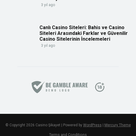
3 yıl ago
Canlı Casino Siteleri: Bahis ve Casino
Siteleri Arasındaki Farklar ve Güvenilir
Casino Sitelerinin İncelemeleri
3 yıl ago
© Copyright 2026 Casino Şikayet | Powered by
WordPress
|
Mercury Theme
Terms and Conditions