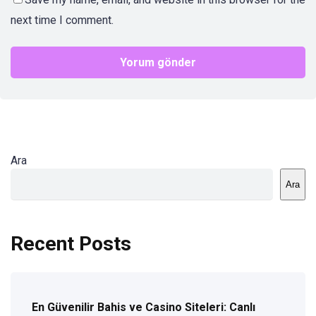
next time I comment.
Ara
Ara
Recent Posts
En Güvenilir Bahis ve Casino Siteleri: Canlı