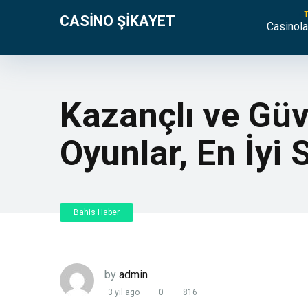
CASINO ŞIKAYET
Casinola
Kazançlı ve Güve
Oyunlar, En İyi 
Bahis Haber
by
admin
3 yıl ago
0
816