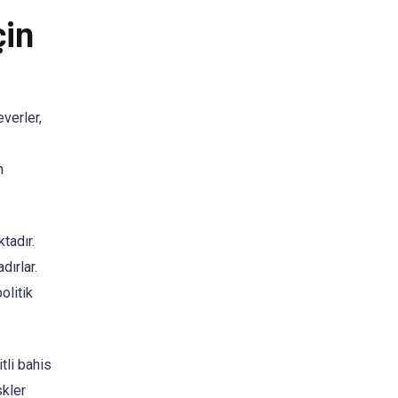
çin
verler,
n
tadır.
dırlar.
olitik
tli bahis
skler