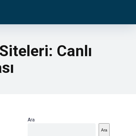
iteleri: Canlı
ası
Ara
Ara