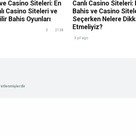
ve Casino Siteleri: En
Canlı Casino Siteleri: 
nlı Casino Siteleri ve
Bahis ve Casino Sitele
lir Bahis Oyunları
Seçerken Nelere Dikk
Etmeliyiz?
0
2138
3 yıl ago
aretlenmişlerdir