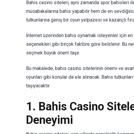
Bahis casino siteleri, aynı zamanda spor bahisleri i
müsabakalarına bahis yapabilir hem de en sevdiğiniz c
tutkunlarına geniş bir oyun yelpazesi ve kazançlı fırs
İnternet üzerinden bahis oynamak isteyenler için en iy
seçenekleri gibi birçok faktöre göre belirlenir. Bu n
seçmek büyük önem taşır.
Bu makalede, bahis casino sitelerinin önemi ve avanta
oyunları gibi konular da ele alınacak. Bahis tutkunlar
taşıyacaktır.
1. Bahis Casino Sitel
Deneyimi