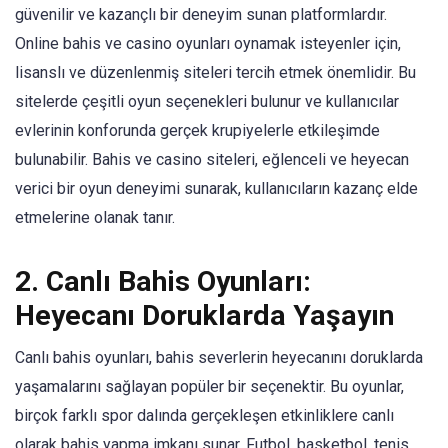
güvenilir ve kazançlı bir deneyim sunan platformlardır.
Online bahis ve casino oyunları oynamak isteyenler için,
lisanslı ve düzenlenmiş siteleri tercih etmek önemlidir. Bu
sitelerde çeşitli oyun seçenekleri bulunur ve kullanıcılar
evlerinin konforunda gerçek krupiyelerle etkileşimde
bulunabilir. Bahis ve casino siteleri, eğlenceli ve heyecan
verici bir oyun deneyimi sunarak, kullanıcıların kazanç elde
etmelerine olanak tanır.
2. Canlı Bahis Oyunları:
Heyecanı Doruklarda Yaşayın
Canlı bahis oyunları, bahis severlerin heyecanını doruklarda
yaşamalarını sağlayan popüler bir seçenektir. Bu oyunlar,
birçok farklı spor dalında gerçekleşen etkinliklere canlı
olarak bahis yapma imkanı sunar. Futbol, basketbol, tenis,