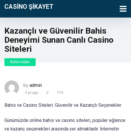
CASINO ŞIKAYET
Kazançlı ve Güvenilir Bahis
Deneyimi Sunan Canlı Casino
Siteleri
Bahis Haber
by
admin
3 yıl ago
0
774
Bahis ve Casino Siteleri: Güvenilir ve Kazançlı Seçenekler
Günümüzde online bahis ve casino siteleri, popüler eğlence
ve kazanç seçenekleri arasında yer almaktadır. İnternetin