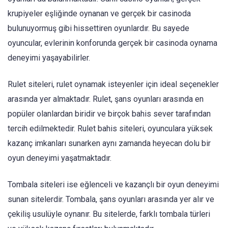
krupiyeler eşliğinde oynanan ve gerçek bir casinoda
bulunuyormuş gibi hissettiren oyunlardır. Bu sayede
oyuncular, evlerinin konforunda gerçek bir casinoda oynama
deneyimi yaşayabilirler.
Rulet siteleri, rulet oynamak isteyenler için ideal seçenekler
arasında yer almaktadır. Rulet, şans oyunları arasında en
popüler olanlardan biridir ve birçok bahis sever tarafından
tercih edilmektedir. Rulet bahis siteleri, oyunculara yüksek
kazanç imkanları sunarken aynı zamanda heyecan dolu bir
oyun deneyimi yaşatmaktadır.
Tombala siteleri ise eğlenceli ve kazançlı bir oyun deneyimi
sunan sitelerdir. Tombala, şans oyunları arasında yer alır ve
çekiliş usulüyle oynanır. Bu sitelerde, farklı tombala türleri