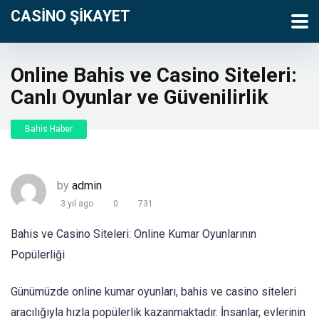
CASINO ŞIKAYET
Online Bahis ve Casino Siteleri:
Canlı Oyunlar ve Güvenilirlik
Bahis Haber
by
admin
3 yıl ago
0
731
Bahis ve Casino Siteleri: Online Kumar Oyunlarının
Popülerliği
Günümüzde online kumar oyunları, bahis ve casino siteleri
aracılığıyla hızla popülerlik kazanmaktadır. İnsanlar, evlerinin