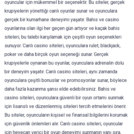
oyuncular için mükemmel bir seçenektir. Bu siteler, gerçek
krupiyelerin yönettiği canlı oyunlar sunar ve oyunculara
gerçek bir kumarhane deneyimi yaşatır. Bahis ve casino
oyunlarına olan ilgi her geçen gün artıyor ve kaçak bahis
siteleri, bu talebi karşılamak için çeşitli oyun seçenekleri
sunuyor. Canlı casino siteleri, oyunculara rulet, blackjack,
poker ve daha birçok oyun seçeneği sunar. Gerçek
krupiyelerle oynanan bu oyunlar, oyunculara adrenalin dolu
bir deneyim yaşatır. Canlı casino siteleri, aynı zamanda
oyunculara çeşitli bonuslar ve promosyonlar sunar, böylece
daha fazla kazanma şansı elde edebilirsiniz. Bahis ve
casino siteleri, oyunculara güvenli bir oyun ortamı sunmak
için lisanslı ve düzenlenmiş siteleri tercih etmelerini önerir.
Bu siteler, oyuncuların kişisel ve finansal bilgilerini korumak
için güvenlik önlemleri alır. Canlı casino siteleri, oyuncular
için heyecan verici bir oyun deneyimi sunmanın yanı sıra,