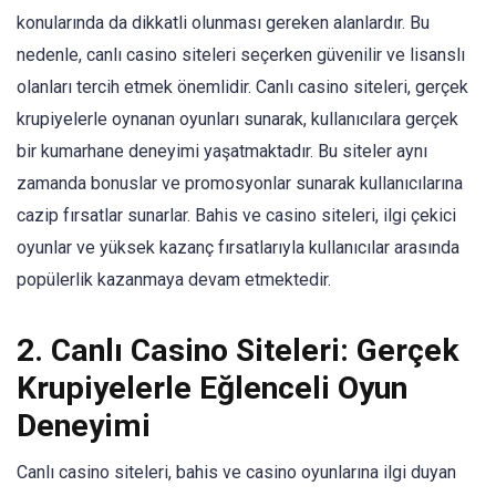
konularında da dikkatli olunması gereken alanlardır. Bu
nedenle, canlı casino siteleri seçerken güvenilir ve lisanslı
olanları tercih etmek önemlidir. Canlı casino siteleri, gerçek
krupiyelerle oynanan oyunları sunarak, kullanıcılara gerçek
bir kumarhane deneyimi yaşatmaktadır. Bu siteler aynı
zamanda bonuslar ve promosyonlar sunarak kullanıcılarına
cazip fırsatlar sunarlar. Bahis ve casino siteleri, ilgi çekici
oyunlar ve yüksek kazanç fırsatlarıyla kullanıcılar arasında
popülerlik kazanmaya devam etmektedir.
2. Canlı Casino Siteleri: Gerçek
Krupiyelerle Eğlenceli Oyun
Deneyimi
Canlı casino siteleri, bahis ve casino oyunlarına ilgi duyan