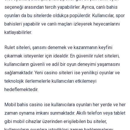
seçeneği arasından tercih yapabilirler. Ayrıca, canlı bahis
oyunları da bu sitelerde oldukça popülerdir. Kullanıcılar, spor
bahisleri yapabilir ve canlı maçları izleyerek heyecanlarını
katlayabilirler.
Rulet siteleri, şansını denemek ve kazanmanın keyfini
çıkarmak isteyenler için idealdir. En güvenilir rulet siteleri,
kullanıcıların güvenli ve adil bir oyun deneyimi yaşamasını
sağlamaktadır. Yeni casino siteleri ise yenilikçi oyunlar ve
teknolojik ilerlemelerle kullanıcıları etkilemeyi
hedeflemektedir.
Mobil bahis casino ise kullanıcılara oyunları her yerde ve her
zaman oynama imkanı sunmaktadır. Akıllı telefon veya tablet
gibi mobil cihazlar üzerinden erişilebilen bu siteler,
kullanıcıların oyunlara istedikleri zaman bağlanmalarını